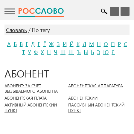
POC
СЛОВО
Словарь
По тегу
А
Б
В
Г
Д
Е
Ё
Ж
З
И
Й
К
Л
М
Н
О
П
Р
С
Т
У
Ф
Х
Ц
Ч
Ш
Щ
Ъ
Ы
Ь
Э
Ю
Я
АБОНЕНТ
АБОНЕНТ: ЗА СЧЁТ
АБОНЕНТСКАЯ АППАРАТУРА
ВЫЗЫВАЕМОГО АБОНЕНТА
АБОНЕНТСКАЯ ПЛАТА
АБОНЕНТСКИЙ
АКТИВНЫЙ АБОНЕНТСКИЙ
ПАССИВНЫЙ АБОНЕНТСКИЙ
ПУНКТ
ПУНКТ