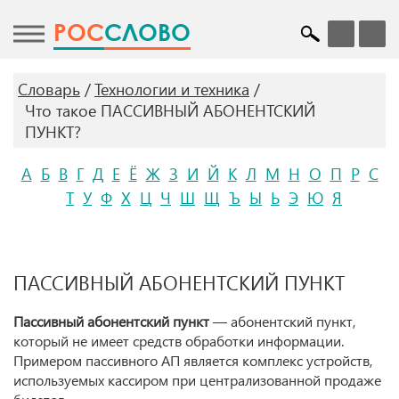
POC
СЛОВО
Словарь
Технологии и техника
Что такое ПАССИВНЫЙ АБОНЕНТСКИЙ
ПУНКТ?
А
Б
В
Г
Д
Е
Ё
Ж
З
И
Й
К
Л
М
Н
О
П
Р
С
Т
У
Ф
Х
Ц
Ч
Ш
Щ
Ъ
Ы
Ь
Э
Ю
Я
ПАССИВНЫЙ АБОНЕНТСКИЙ ПУНКТ
Пассивный абонентский пункт
— абонентский пункт,
который не имеет средств обработки информации.
Примером пассивного АП является комплекс устройств,
используемых кассиром при централизованной продаже