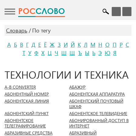
POC
СЛОВО
Словарь
По тегу
А
Б
В
Г
Д
Е
Ё
Ж
З
И
Й
К
Л
М
Н
О
П
Р
С
Т
У
Ф
Х
Ц
Ч
Ш
Щ
Ъ
Ы
Ь
Э
Ю
Я
ТЕХНОЛОГИИ И ТЕХНИКА
А-В CONVERTER
АБАЖУР
АБОНЕНТНЫЙ НОМЕР
АБОНЕНТСКАЯ АППАРАТУРА
АБОНЕНТСКАЯ ЛИНИЯ
АБОНЕНТСКИЙ ПОЧТОВЫЙ
ШКАФ
АБОНЕНТСКИЙ ПУНКТ
АБОНЕНТСКОЕ ТЕЛЕВИДЕНИЕ
АБОНЕНТСКОЕ
АБОНИРОВАННЫЙ ДОСТУП В
ТЕЛЕГРАФИРОВАНИЕ
ИНТЕРНЕТ
АБРАЗИВНЫЕ СРЕДСТВА
АБРАЗИВНЫЙ