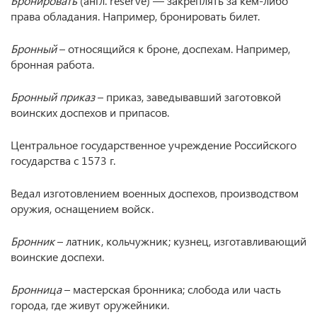
Бронировать
(англ. reserve) — закреплять за кем-либо
права обладания. Например, бронировать билет.
Бронный
– относящийся к броне, доспехам. Например,
бронная работа.
Бронный приказ
– приказ, заведывавший заготовкой
воинских доспехов и припасов.
Центральное государственное учреждение Российского
государства с 1573 г.
Ведал изготовлением военных доспехов, производством
оружия, оснащением войск.
Бронник
– латник, кольчужник; кузнец, изготавливающий
воинские доспехи.
Бронница
– мастерская бронника; слобода или часть
города, где живут оружейники.