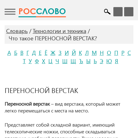
POC
СЛОВО
Словарь
Технологии и техника
Что такое ПЕРЕНОСНОЙ ВЕРСТАК?
А
Б
В
Г
Д
Е
Ё
Ж
З
И
Й
К
Л
М
Н
О
П
Р
С
Т
У
Ф
Х
Ц
Ч
Ш
Щ
Ъ
Ы
Ь
Э
Ю
Я
ПЕРЕНОСНОЙ ВЕРСТАК
Переносной верстак
– вид верстака, который может
легко перемещаться с места на место.
Представляет собой складной вариант, имеющий
телескопические ножки, способные складываться