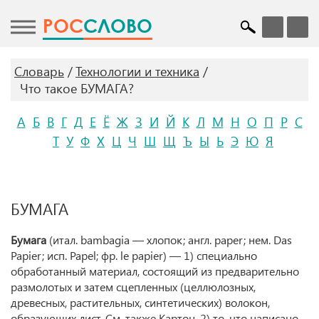
POC
СЛОВО
Словарь
Технологии и техника
Что такое БУМАГА?
А
Б
В
Г
Д
Е
Ё
Ж
З
И
Й
К
Л
М
Н
О
П
Р
С
Т
У
Ф
Х
Ц
Ч
Ш
Щ
Ъ
Ы
Ь
Э
Ю
Я
БУМАГА
Бумага
(итал. bambagia — хлопок; англ. paper; нем. Das
Papier; исп. Papel; фр. le papier) — 1) специально
обработанный материал, состоящий из предварительно
размолотых и затем сцепленных (целлюлозных,
древесных, растительных, синтетических) волокон,
образующих лист. См. также Картон. 2) то, что написано