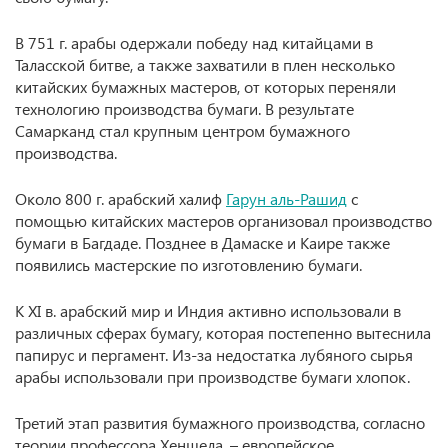
В 751 г. арабы одержали победу над китайцами в
Таласской битве, а также захватили в плен несколько
китайских бумажных мастеров, от которых переняли
технологию производства бумаги. В результате
Самарканд стал крупным центром бумажного
производства.
Около 800 г. арабский халиф
Гарун аль-Рашид
с
помощью китайских мастеров организовал производство
бумаги в Багдаде. Позднее в Дамаске и Каире также
появились мастерские по изготовлению бумаги.
К XI в. арабский мир и Индия активно использовали в
различных сферах бумагу, которая постепенно вытеснила
папирус и пергамент. Из-за недостатка лубяного сырья
арабы использовали при производстве бумаги хлопок.
Третий этап развития бумажного производства, согласно
теории профессора Хеншела, – европейское