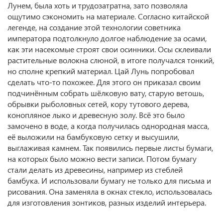
Лунем, была хоть и трудозатратна, зато позволяла
ощутимо сэкономить на материале. Согласно китайской
легенде, на создание этой технологии советника
императора подтолкнуло долгое наблюдение за осами,
как эти насекомые строят свои осинники. Осы склеивали
растительные волокна слюной, в итоге получался тонкий,
но сполне крепкий материал. Цай Лунь попробовал
сделать что-то похожее. Для этого он приказал своим
подчинённым собрать шёлковую вату, старую ветошь,
обрывки рыболовных сетей, кору тутового дерева,
конопляное лыко и древесную золу. Всё это было
замочено в воде, а когда получилась однородная масса,
её выложили на бамбуковую сетку и высушили,
выглаживая камнем. Так появились первые листы бумаги,
на которых было можно вести записи. Потом бумагу
стали делать из древесины, например из стеблей
бамбука. И использовали бумагу не только для письма и
рисования. Она заменяла в окнах стекло, использовалась
для изготовления зонтиков, разных изделий интерьера.