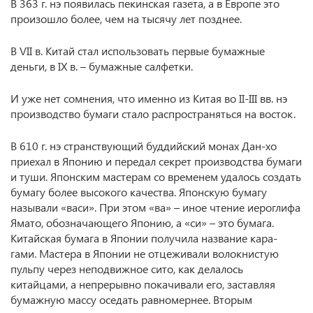
В 363 г. нэ появилась пекинская газета, а в Европе это
произошло более, чем на тысячу лет позднее.
В VII в. Китай стал использовать первые бумажные
деньги, в IX в. – бумажные салфетки.
И уже нет сомнения, что именно из Китая во II-III вв. нэ
производство бумаги стало распространяться на восток.
В 610 г. нэ странствующий буддийский монах Дан-хо
приехал в Японию и передал секрет производства бумаги
и туши. Японским мастерам со временем удалось создать
бумагу более высокого качества. Японскую бумагу
называли «васи». При этом «ва» – иное чтение иероглифа
Ямато, обозначающего Японию, а «си» – это бумага.
Китайская бумага в Японии получила название кара-
гами. Мастера в Японии не отцеживали волокнистую
пульпу через неподвижное сито, как делалось
китайцами, а непрерывно покачивали его, заставляя
бумажную массу оседать равномернее. Вторым