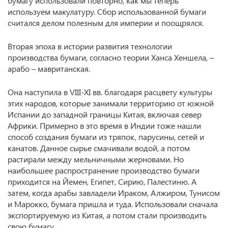
бумагу использовали повторно, как мы теперь
используем макулатуру. Сбор использованной бумаги
считался делом полезным для империи и поощрялся.
Вторая эпоха в истории развития технологии
производства бумаги, согласно теории Ханса Хеншела, –
арабо – мавританская.
Она наступила в VIII-XI вв. благодаря расцвету культуры
этих народов, которые занимали территорию от южной
Испании до западной границы Китая, включая север
Африки. Примерно в это время в Индии тоже нашли
способ создания бумаги из тряпок, парусины, сетей и
канатов. Данное сырье смачивали водой, а потом
растирали между мельничными жерновами. Но
наибольшее распространение производство бумаги
приходится на Йемен, Египет, Сирию, Палестиню. А
затем, когда арабы завладели Ираком, Алжиром, Тунисом
и Марокко, бумага пришла и туда. Использовали сначала
экспортируемую из Китая, а потом стали производить
свою бумагу.