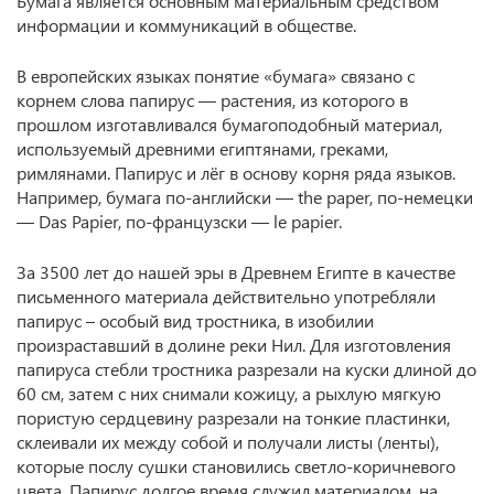
Бумага является основным материальным средством
информации и коммуникаций в обществе.
В европейских языках понятие «бумага» связано с
корнем слова папирус — растения, из которого в
прошлом изготавливался бумагоподобный материал,
используемый древними египтянами, греками,
римлянами. Папирус и лёг в основу корня ряда языков.
Например, бумага по-английски — the paper, по-немецки
— Das Papier, по-французски — le papier.
За 3500 лет до нашей эры в Древнем Египте в качестве
письменного материала действительно употребляли
папирус – особый вид тростника, в изобилии
произраставший в долине реки Нил. Для изготовления
папируса стебли тростника разрезали на куски длиной до
60 см, затем с них снимали кожицу, а рыхлую мягкую
пористую сердцевину разрезали на тонкие пластинки,
склеивали их между собой и получали листы (ленты),
которые послу сушки становились светло-коричневого
цвета. Папирус долгое время служил материалом, на