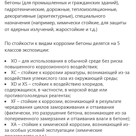
бетоны (для промышленных и гражданских зданий),
гидротехнические, дорожные, теплоизоляционные,
декоративные (архитектурные), специального
назначения (например, химически стойкие, для защиты
от ядерных излучений, жаростойкие и т.д.)
По стойкости к видам коррозии бетоны делятся на 5
классов экспозиции:
XO – для использования в обычной среде без риска
повышенного коррозионного воздействия;
XC – стойкие к коррозии арматуры, возникающей из-за
воздействия углекислого газа из окружающей среды;
XD и XS – стойкие к воздействию хлоридов,
содержащихся, в частности, в морской воде или
противогололедных реагентах;
XF – стойкие к коррозии, возникающей в результате
чередования циклов замораживания и оттаивания
(фактически, это разрушение бетона, возникающее из-за
попеременного замерзания и оттаивания влаги в бетоне);
XA – стойкие к химической коррозии, возникающей из-
за особых условий эксплуатации (химические
производства и т.д.)