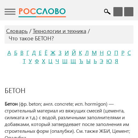
POC
СЛОВО
Словарь
Технологии и техника
Что такое БЕТОН?
А
Б
В
Г
Д
Е
Ё
Ж
З
И
Й
К
Л
М
Н
О
П
Р
С
Т
У
Ф
Х
Ц
Ч
Ш
Щ
Ъ
Ы
Ь
Э
Ю
Я
БЕТОН
Бетон
(фр. beton; англ. concrete; исп. hormigon) —
строительный материал из вяжущих смесей (цемента,
силиката и т.д.) с водой, различными заполнителями и
добавками, который затвердевает после заполнения им
строительных форм (опалубки). См. также ЖБИ, Цемент;
Опалубка.