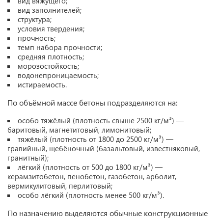
вид вяжущего;
вид заполнителей;
структура;
условия твердения;
прочность;
темп набора прочности;
средняя плотность;
морозостойкость;
водонепроницаемость;
истираемость.
По объёмной массе бетоны подразделяются на:
особо тяжёлый (плотность свыше 2500 кг/м³) —
баритовый, магнетитовый, лимонитовый;
тяжёлый (плотность от 1800 до 2500 кг/м³) —
гравийный, щебёночный (базальтовый, известняковый,
гранитный);
лёгкий (плотность от 500 до 1800 кг/м³) —
керамзитобетон, пенобетон, газобетон, арболит,
вермикулитовый, перлитовый;
особо лёгкий (плотность менее 500 кг/м³).
По назначению выделяются обычные конструкционные