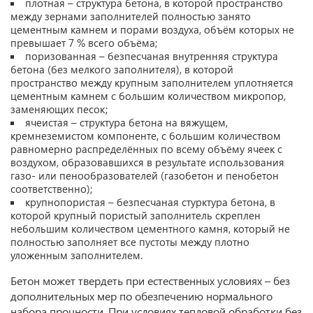
плотная – структура бетона, в которой пространство
между зернами заполнителей полностью занято
цементным камнем и порами воздуха, объём которых не
превышает 7 % всего объёма;
поризованная – безпесчаная внутренняя структура
бетона (без мелкого заполнителя), в которой
пространство между крупным заполнителем уплотняется
цементным камнем с большим количеством микропор,
заменяющих песок;
ячеистая – структура бетона на вяжущем,
кремнеземистом компоненте, с большим количеством
равномерно распределённых по всему объёму ячеек с
воздухом, образовавшихся в результате использования
газо- или пенообразователей (газобетон и пенобетон
соответственно);
крупнопористая – безпесчаная стурктура бетона, в
которой крупный пористый заполнитель скреплен
небольшим количеством цементного камня, который не
полностью заполняет все пустоты между плотно
уложенным заполнителем.
Бетон может твердеть при естественных условиях – без
дополнительных мер по обезпечению нормального
набора прочности. При условиях тепловой обработки без