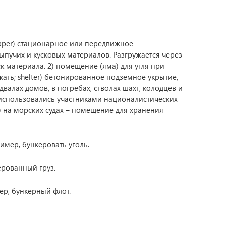
 hopper) стационарное или передвижное
пучих и кусковых материалов. Разгружается через
к материала. 2) помещение (яма) для угля при
убежать; shelter) бетонированное подземное укрытие,
валах домов, в погребах, стволах шахт, колодцев и
о использовались участниками националистических
) на морских судах – помещение для хранения
имер, бункеровать уголь.
рованный груз.
р, бункерный флот.