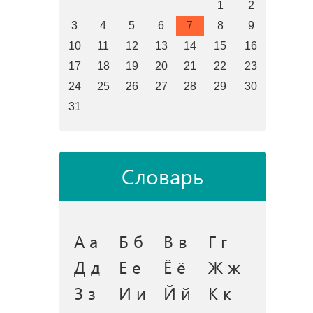
1
2
3
4
5
6
7
8
9
10
11
12
13
14
15
16
17
18
19
20
21
22
23
24
25
26
27
28
29
30
31
Словарь
А а
Б б
В в
Г г
Д д
Е е
Ё ё
Ж ж
З з
И и
Й й
К к