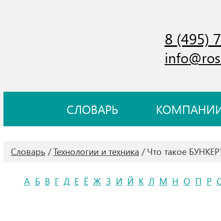
8 (495) 
info@ros
СЛОВАРЬ
КОМПАНИ
Словарь
Технологии и техника
Что такое БУНКЕР
А
Б
В
Г
Д
Е
Ё
Ж
З
И
Й
К
Л
М
Н
О
П
Р