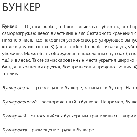
БУНКЕР
Бункер
— 1) (англ. bunker; to bunk – исчезнуть, убежать; bin;
саморазгружающееся вместилище для безтарного хранения сы
нижнюю часть, где находится устройство, регулирующее выпус
котле и других топках. 3) (англ. bunker; to bunk – исчезнуть, 
убежище. Может быть оборудован в населённых пунктах (в под
т.д.) и в лесах. Такие замаскированные места укрытия широк
банд для хранения оружия, боеприпасов и продовольствия. 4
топлива.
Бункеровать
— размещать в бункере; засыпать в бункер. Напр
Бункерованный
– распороленный в бункере. Например, бунке
Бункерный
– относящийся к бункерным хранилищам. Наприме
Бункеровка
– размещение груза в бункере.