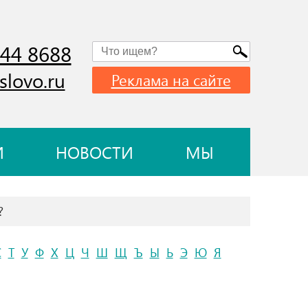
744 8688
slovo.ru
Реклама на сайте
И
НОВОСТИ
МЫ
?
С
Т
У
Ф
Х
Ц
Ч
Ш
Щ
Ъ
Ы
Ь
Э
Ю
Я