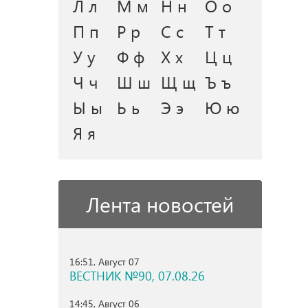
Л л
М м
Н н
О о
П п
Р р
С с
Т т
У у
Ф ф
Х х
Ц ц
Ч ч
Ш ш
Щ щ
Ъ ъ
Ы ы
Ь ь
Э э
Ю ю
Я я
Лента новостей
16:51, Август 07
ВЕСТНИК №90, 07.08.26
14:45, Август 06