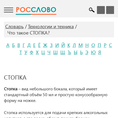
POC
СЛОВО
Словарь
Технологии и техника
Что такое СТОПКА?
А
Б
В
Г
Д
Е
Ё
Ж
З
И
Й
К
Л
М
Н
О
П
Р
С
Т
У
Ф
Х
Ц
Ч
Ш
Щ
Ъ
Ы
Ь
Э
Ю
Я
СТОПКА
Стопка
– вид небольшого бокала, который имеет
стандартный объём 50 мл и простую конусообразную
форму на ножке.
Стопка используется для подачи крепких алкогольных