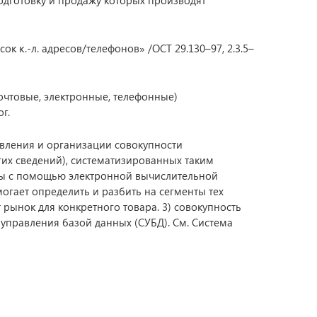
одготовку и продажу которых производят
 к.-л. адресов/телефонов» /ОСТ 29.130–97, 2.3.5–
очтовые, электронные, телефонные)
г.
авления и организации совокупности
их сведений), систематизированных таким
ны с помощью электронной вычислительной
огает определить и разбить на сегменты тех
рынок для конкретного товара. 3) совокупность
 управления базой данных (СУБД). См. Система