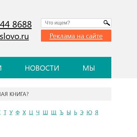
744 8688
slovo.ru
Реклама на сайте
И
НОВОСТИ
МЫ
НАЯ КНИГА?
С
Т
У
Ф
Х
Ц
Ч
Ш
Щ
Ъ
Ы
Ь
Э
Ю
Я