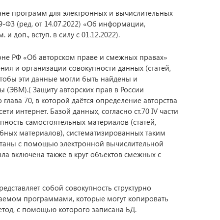
ане программ для электронных и вычислительных
-ФЗ (ред. от 14.07.2022) «Об информации,
доп., вступ. в силу с 01.12.2022).
коне РФ «Об авторском праве и смежных правах»
ния и организации совокупности данных (статей,
чтобы эти данные могли быть найдены и
(ЭВМ).( Защиту авторских прав в России
о глава 70, в которой даётся определение авторства
ети интернет. Базой данных, согласно ст.70 IV части
пность самостоятельных материалов (статей,
обных материалов), систематизированных таким
отаны с помощью электронной вычислительной
ыла включена также в круг объектов смежных с
дставляет собой совокупность структурно
аемом программами, которые могут копировать
тод, с помощью которого записана БД.