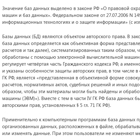
Значение баз данных выделено в законе РФ «О правовой охр
машин и баз данных». Федеральном законе от 27.07.2006 N 149
информационных технологиях и о защите информации» (с изм. и 
Базы данных (БД) являются объектом авторского права. В за
база данных определяется как объективная форма представле
расчетов и так далее), систематизированных таким образом, 
обработаны с помощью электронной вычислительной машины 
регулирует четвёртая часть Гражданского кодекса РФ, а именн
и указаны особенности защиты авторских прав, в том числе в с
ГК РФ, является «представленная в объективной форме совоку
расчётов, нормативных актов, судебных решений и иных под
образом, чтобы эти материалы могли быть найдены и обраб
машины (ЭВМ)»). Вместе с тем в части IV ГК РФ база данных б
авторскими прав, установленных § 5 гл. 71 ГК РФ).
Применительно к компьютерным программам база данных пре
организованных данных, расположенных в файле, обрабатыв
или изменять данные. При этом пользователи не изменяют ме