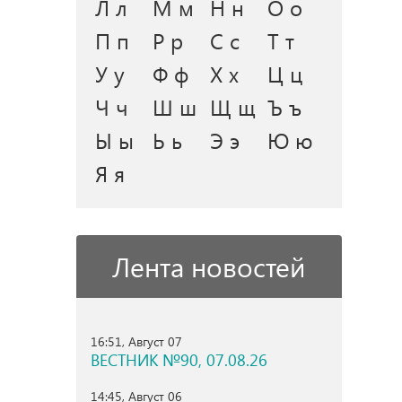
Л л
М м
Н н
О о
П п
Р р
С с
Т т
У у
Ф ф
Х х
Ц ц
Ч ч
Ш ш
Щ щ
Ъ ъ
Ы ы
Ь ь
Э э
Ю ю
Я я
Лента новостей
16:51, Август 07
ВЕСТНИК №90, 07.08.26
14:45, Август 06