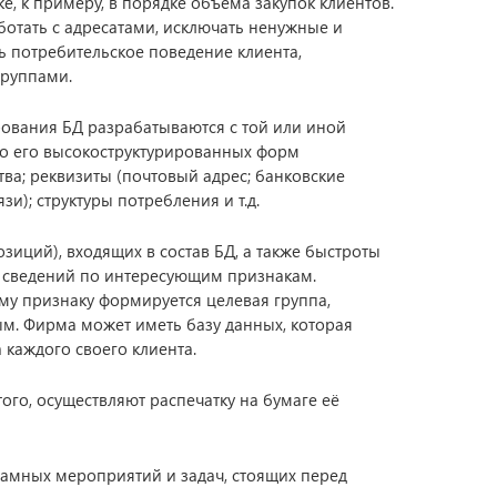
, к примеру, в порядке объёма закупок клиентов.
отать с адресатами, исключать ненужные и
ь потребительское поведение клиента,
группами.
рования БД разрабатываются с той или иной
до его высокоструктурированных форм
ва; реквизиты (почтовый адрес; банковские
и); структуры потребления и т.д.
зиций), входящих в состав БД, а также быстроты
 сведений по интересующим признакам.
му признаку формируется целевая группа,
м. Фирма может иметь базу данных, которая
 каждого своего клиента.
ого, осуществляют распечатку на бумаге её
ламных мероприятий и задач, стоящих перед