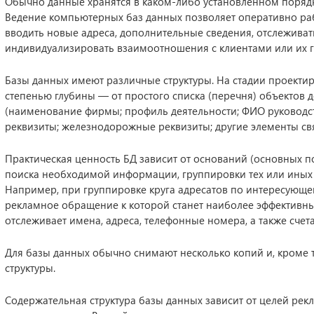
Обычно данные хранятся в каком-либо установленном порядке
Ведение компьютерных баз данных позволяет оперативно раб
вводить новые адреса, дополнительные сведения, отслеживат
индивидуализировать взаимоотношения с клиентами или их 
Базы данных имеют различные структуры. На стадии проекти
степенью глубины — от простого списка (перечня) объектов 
(наименование фирмы; профиль деятельности; ФИО руководст
реквизиты; железнодорожные реквизиты; другие элементы связ
Практическая ценность БД зависит от оснований (основных по
поиска необходимой информации, группировки тех или иных
Например, при группировке круга адресатов по интересующе
рекламное обращение к которой станет наиболее эффективны
отслеживает имена, адреса, телефонные номера, а также счета
Для базы данных обычно снимают несколько копий и, кроме т
структуры.
Содержательная структура базы данных зависит от целей рек