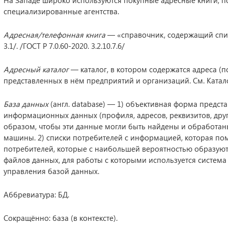
На Западе широко используются покупные адресные книги, п
специализированные агентства.
Адресная/телефонная книга
— «справочник, содержащий список
3.1/. /ГОСТ Р 7.0.60-2020. 3.2.10.7.6/
Адресный каталог
— каталог, в котором содержатся адреса (п
представленных в нём предприятий и организаций. См. Катало
База данных
(англ. database) — 1) объективная форма предст
информационных данных (профиля, адресов, реквизитов, друг
образом, чтобы эти данные могли быть найдены и обработа
машины. 2) списки потребителей с информацией, которая пом
потребителей, которые с наибольшей вероятностью образуют 
файлов данных, для работы с которыми используется система
управления базой данных.
Аббревиатура: БД.
Сокращённо: база (в контексте).