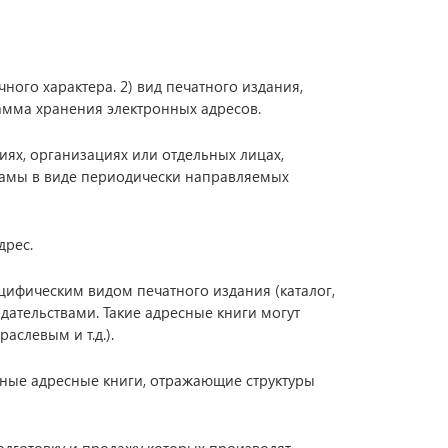
очного характера. 2) вид печатного издания,
амма хранения электронных адресов.
иях, организациях или отдельных лицах,
ламы в виде периодически направляемых
дрес.
цифическим видом печатного издания (каталог,
ательствами. Такие адресные книги могут
слевым и т.д.).
ные адресные книги, отражающие структуры