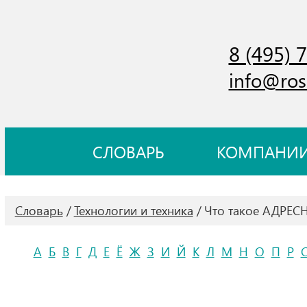
8 (495) 
info@ros
СЛОВАРЬ
КОМПАНИ
Словарь
Технологии и техника
Что такое АДРЕС
А
Б
В
Г
Д
Е
Ё
Ж
З
И
Й
К
Л
М
Н
О
П
Р