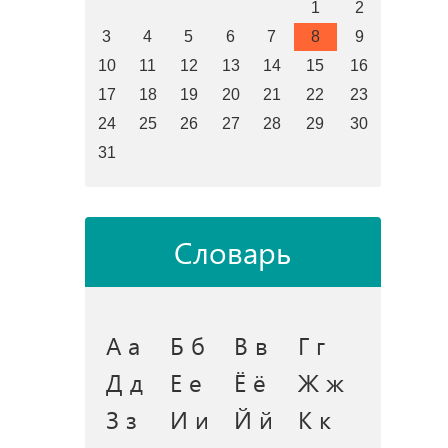
1
2
3
4
5
6
7
8
9
10
11
12
13
14
15
16
17
18
19
20
21
22
23
24
25
26
27
28
29
30
31
Словарь
А а
Б б
В в
Г г
Д д
Е е
Ё ё
Ж ж
З з
И и
Й й
К к