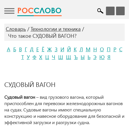
POC
СЛОВО
Словарь
Технологии и техника
Что такое СУДОВЫЙ ВАГОН?
А
Б
В
Г
Д
Е
Ё
Ж
З
И
Й
К
Л
М
Н
О
П
Р
С
Т
У
Ф
Х
Ц
Ч
Ш
Щ
Ъ
Ы
Ь
Э
Ю
Я
СУДОВЫЙ ВАГОН
Судовый вагон
– вид грузового вагона, который
приспособлен для перевозки железнодорожных вагонов
на судах. Судовые вагоны имеют специальную
конструкцию и навесное оборудование для безопасной и
эффективной загрузки и разгрузки судна.