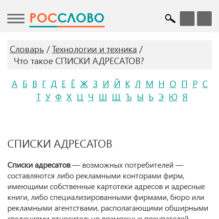
POC
СЛОВО
Словарь
Технологии и техника
Что такое СПИСКИ АДРЕСАТОВ?
А
Б
В
Г
Д
Е
Ё
Ж
З
И
Й
К
Л
М
Н
О
П
Р
С
Т
У
Ф
Х
Ц
Ч
Ш
Щ
Ъ
Ы
Ь
Э
Ю
Я
СПИСКИ АДРЕСАТОВ
Списки адресатов
— возможных потребителей —
составляются либо рекламными конторами фирм,
имеющими собственные картотеки адресов и адресные
книги, либо специализированными фирмами, бюро или
рекламными агентствами, располагающими обширными
сведениями относительно возможных покупателей.