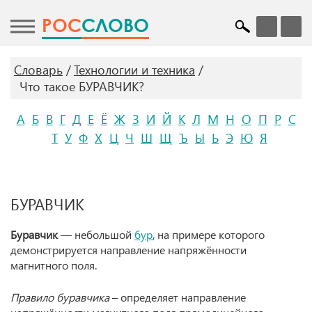
POC
СЛОВО
Словарь
Технологии и техника
Что такое БУРАВЧИК?
А
Б
В
Г
Д
Е
Ё
Ж
З
И
Й
К
Л
М
Н
О
П
Р
С
Т
У
Ф
Х
Ц
Ч
Ш
Щ
Ъ
Ы
Ь
Э
Ю
Я
БУРАВЧИК
Буравчик
— небольшой
бур
, на примере которого
демонстрируется направление напряжённости
магнитного поля.
Правило буравчика
– определяет направление