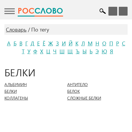
POC
СЛОВО
Словарь
По тегу
А
Б
В
Г
Д
Е
Ё
Ж
З
И
Й
К
Л
М
Н
О
П
Р
С
Т
У
Ф
Х
Ц
Ч
Ш
Щ
Ъ
Ы
Ь
Э
Ю
Я
БЕЛКИ
АЛЬБУМИН
АНТИТЕЛО
БЕЛКИ
БЕЛОК
КОЛЛАГЕНЫ
СЛОЖНЫЕ БЕЛКИ