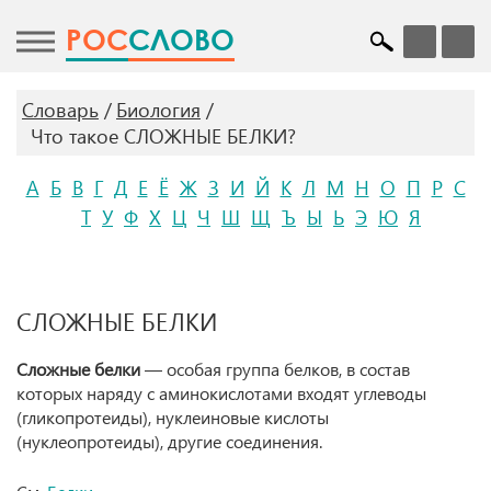
POC
СЛОВО
Словарь
Биология
Что такое СЛОЖНЫЕ БЕЛКИ?
А
Б
В
Г
Д
Е
Ё
Ж
З
И
Й
К
Л
М
Н
О
П
Р
С
Т
У
Ф
Х
Ц
Ч
Ш
Щ
Ъ
Ы
Ь
Э
Ю
Я
СЛОЖНЫЕ БЕЛКИ
Сложные белки
— особая группа белков, в состав
которых наряду с аминокислотами входят углеводы
(гликопротеиды), нуклеиновые кислоты
(нуклеопротеиды), другие соединения.