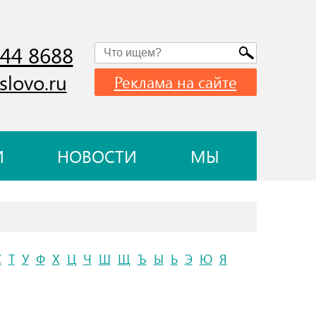
744 8688
slovo.ru
Реклама на сайте
И
НОВОСТИ
МЫ
С
Т
У
Ф
Х
Ц
Ч
Ш
Щ
Ъ
Ы
Ь
Э
Ю
Я