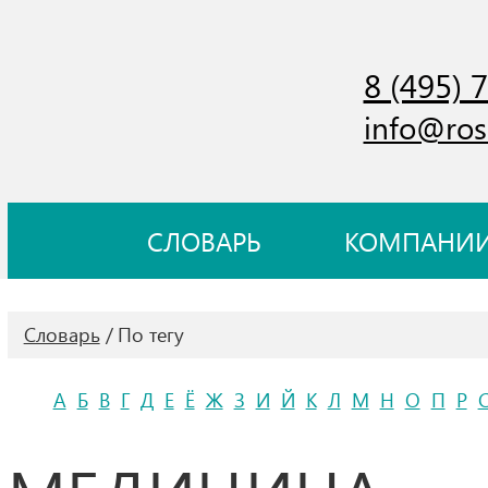
8 (495) 
info@ros
СЛОВАРЬ
КОМПАНИ
Словарь
По тегу
А
Б
В
Г
Д
Е
Ё
Ж
З
И
Й
К
Л
М
Н
О
П
Р