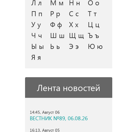
Л л
М м
Н н
О о
П п
Р р
С с
Т т
У у
Ф ф
Х х
Ц ц
Ч ч
Ш ш
Щ щ
Ъ ъ
Ы ы
Ь ь
Э э
Ю ю
Я я
Лента новостей
14:45, Август 06
ВЕСТНИК №89, 06.08.26
16:13, Август 05