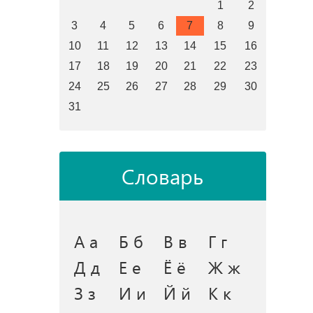
1
2
3
4
5
6
7
8
9
10
11
12
13
14
15
16
17
18
19
20
21
22
23
24
25
26
27
28
29
30
31
Словарь
А а
Б б
В в
Г г
Д д
Е е
Ё ё
Ж ж
З з
И и
Й й
К к