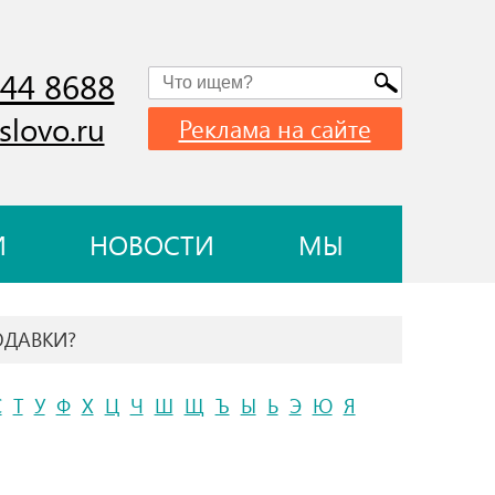
744 8688
slovo.ru
Реклама на сайте
И
НОВОСТИ
МЫ
ОДАВКИ?
С
Т
У
Ф
Х
Ц
Ч
Ш
Щ
Ъ
Ы
Ь
Э
Ю
Я