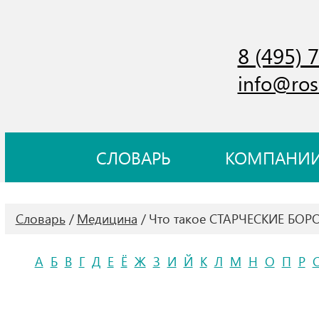
8 (495) 
info@ros
СЛОВАРЬ
КОМПАНИ
Словарь
Медицина
Что такое СТАРЧЕСКИЕ БОР
А
Б
В
Г
Д
Е
Ё
Ж
З
И
Й
К
Л
М
Н
О
П
Р