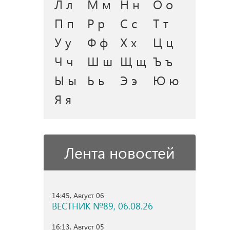
Л л
М м
Н н
О о
П п
Р р
С с
Т т
У у
Ф ф
Х х
Ц ц
Ч ч
Ш ш
Щ щ
Ъ ъ
Ы ы
Ь ь
Э э
Ю ю
Я я
Лента новостей
14:45, Август 06
ВЕСТНИК №89, 06.08.26
16:13, Август 05