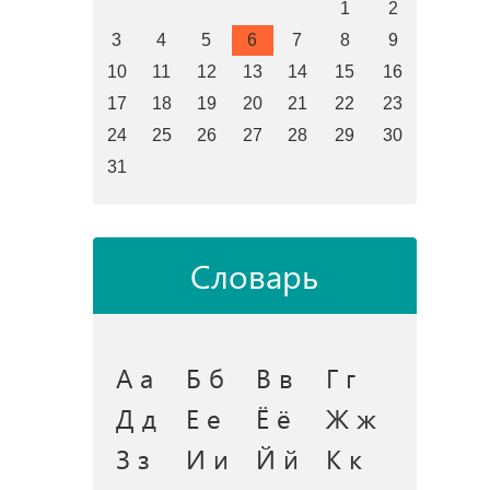
1
2
3
4
5
6
7
8
9
10
11
12
13
14
15
16
17
18
19
20
21
22
23
24
25
26
27
28
29
30
31
Словарь
А а
Б б
В в
Г г
Д д
Е е
Ё ё
Ж ж
З з
И и
Й й
К к