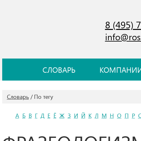
8 (495) 
info@ros
СЛОВАРЬ
КОМПАНИ
Словарь
По тегу
А
Б
В
Г
Д
Е
Ё
Ж
З
И
Й
К
Л
М
Н
О
П
Р