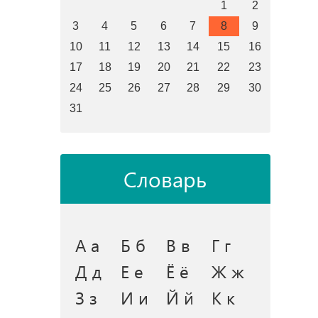
1
2
3
4
5
6
7
8
9
10
11
12
13
14
15
16
17
18
19
20
21
22
23
24
25
26
27
28
29
30
31
Словарь
А а
Б б
В в
Г г
Д д
Е е
Ё ё
Ж ж
З з
И и
Й й
К к