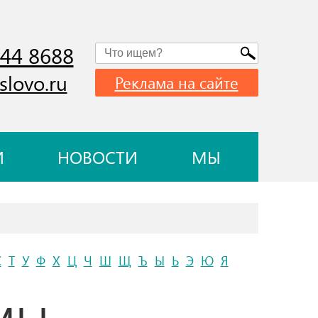
744 8688
slovo.ru
Реклама на сайте
И
НОВОСТИ
МЫ
С
Т
У
Ф
Х
Ц
Ч
Ш
Щ
Ъ
Ы
Ь
Э
Ю
Я