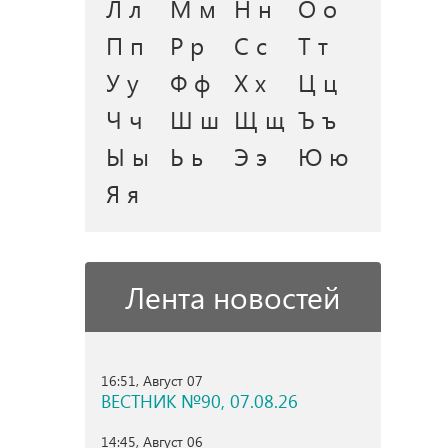
Л л
М м
Н н
О о
П п
Р р
С с
Т т
У у
Ф ф
Х х
Ц ц
Ч ч
Ш ш
Щ щ
Ъ ъ
Ы ы
Ь ь
Э э
Ю ю
Я я
Лента новостей
16:51, Август 07
ВЕСТНИК №90, 07.08.26
14:45, Август 06