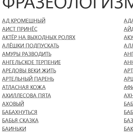
ФРАЗЕОЛОГИЗ
АД КРОМЕШНЫЙ
АД
АИСТ ПРИНЁС
АЙ
АКТЁР НА ВЫХОДНЫХ РОЛЯХ
АК
АЛЁШКИ ПОДПУСКАТЬ
АЛ
АМУРЫ РАЗВОДИТЬ
АН
АНГЕЛЬСКОЕ ТЕРПЕНИЕ
АН
АРЕДОВЫ ВЕКИ ЖИТЬ
АР
АРТЕЛЬНЫЙ ПАРЕНЬ
АР
АТЛАСНАЯ КОЖА
АФ
АХИЛЛЕСОВА ПЯТА
АХН
АХОВЫЙ
БА
БАБАХНУТЬСЯ
БА
БАБЬЯ СКАЗКА
БА
БАИНЬКИ
БА