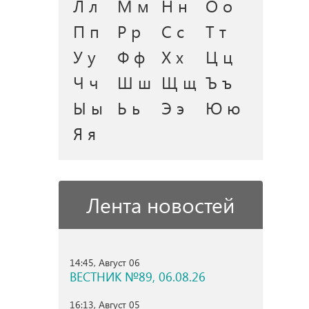
Л л
М м
Н н
О о
П п
Р р
С с
Т т
У у
Ф ф
Х х
Ц ц
Ч ч
Ш ш
Щ щ
Ъ ъ
Ы ы
Ь ь
Э э
Ю ю
Я я
Лента новостей
14:45, Август 06
ВЕСТНИК №89, 06.08.26
16:13, Август 05