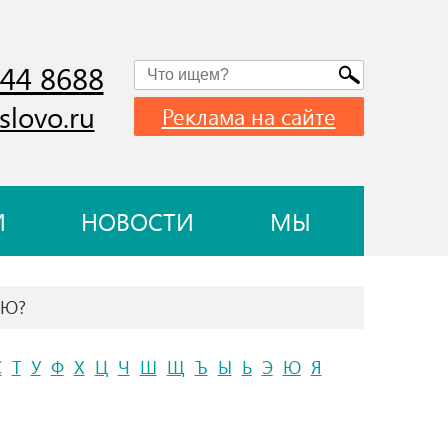
744 8688
slovo.ru
Реклама на сайте
И
НОВОСТИ
МЫ
ЙЮ?
С
Т
У
Ф
Х
Ц
Ч
Ш
Щ
Ъ
Ы
Ь
Э
Ю
Я