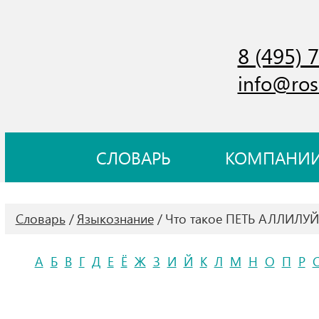
8 (495) 
info@ros
СЛОВАРЬ
КОМПАНИ
Словарь
Языкознание
Что такое ПЕТЬ АЛЛИЛУ
А
Б
В
Г
Д
Е
Ё
Ж
З
И
Й
К
Л
М
Н
О
П
Р