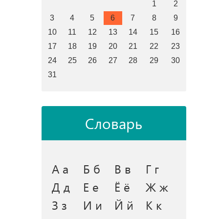
1
2
3
4
5
6
7
8
9
10
11
12
13
14
15
16
17
18
19
20
21
22
23
24
25
26
27
28
29
30
31
Словарь
А а
Б б
В в
Г г
Д д
Е е
Ё ё
Ж ж
З з
И и
Й й
К к