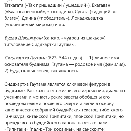
Татхагата («Так пришедший / ушедший»), Бхагаван
(«Благословенный», «господин»), Сугата («идущий во
благе»), Джина («победитель»), Локаджьештха
(«почитаемый миром») и др.
Будда Шакьямуни
(санскр. «мудрец из шакьев») —
титулование Сиддхартхи Гаутамы.
Сиддхартха Гаутама
(623–544 гг. днэ) — 1) личное имя
основателя буддизма, Гаутама — родовое имя (фамилия).
2) Будда как человек, как личность.
Сиддхартха Гаутама является ключевой фигурой в
буддизме. Рассказы о его жизни, его изречения, диалоги с
учениками и монастырские заветы обобщены его
последователями после его смерти и легли в основу
канонических собраний буддийских текстов, тибетского
Ганчжура, китайской Трипитаки, японской Трипитаки, но
прежде всего буддийского канона на языке пали —
«Типитаки» (пали: «Три корзины», на санскрите: