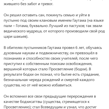
жившего без забот и тревог.
Он решил оставить сан, покинуть семью и уйти в
пустыню под своим клановым именем Гаутама (на языке
пали – Готама, буквально Лучший из пастухов; так звали
ведического мудреца, от которого производили свой род
цари шакьев).
В обителях пустынников Гаутама провел 6 лет, обучаясь
духовным наукам и подвижничеству, он превзошёл в
познаниях и способностях своих учителей, после чего
приступил к собственным поискам освобождения,
вершиной которых стало Просветление (бодхи). В
результате бодхи он познал, что бытие есть страдание,
безначальная череда рождений и смертей каждого
существа, но от неё можно избавиться.
Он вспомнил все свои предыдущие перерождения в
качестве бодхисаттвы (существа, стремящегося к
Просветлению); стал Всеведущим и узнал, что достиг