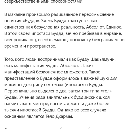
сверхъестественными способностями.
В махаяне произошло радикальное переосмысление
понятия «Будда». Здесь Будда трактуется как
единственная безусловная реальность, Абсолют, Единое.
В этой своей ипостаси Будда, вечно пребывая в нирване,
всепроникающ, всеобъемлющ, поскольку безграничен во
времени и пространстве.
Того, кого люди воспринимали как Будду Шакьямуни,
есть манифестация Будды-Абсолюта. Таких
манифестаций безконечное множество. Такое
представление о Будде оформилось в важнейшую для
махаяны доктрину о «телах» (ипостасях) Будды.
Первоначально выделено два, затем три типа «тел»
Будды. Учения ряда влиятельных буддийских школ
насчитывают четыре, восемь, десять и даже более
тысячи ипостасей Будды. Однако во всех случаях
основным является Тело Дхармы.