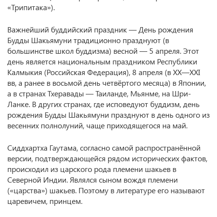
«Трипитака»).
Важнейший буддийский праздник — День рождения
Будды Шакьямуни традиционно празднуют (в
большинстве школ буддизма) весной — 5 апреля. Этот
день является национальным праздником Республики
Калмыкия (Российская Федерация), 8 апреля (в ХХ—XXI
вв, а ранее в восьмой день четвёртого месяца) в Японии,
а в странах Тхеравады — Таиланде, Мьянме, на Шри-
Ланке. В других странах, где исповедуют буддизм, день
рождения Будды Шакьямуни празднуют в день одного из
весенних полнолуний, чаще приходящегося на май.
Сиддхартха Гаутама, согласно самой распространённой
версии, подтверждающейся рядом исторических фактов,
происходил из царского рода племени шакьев в
Северной Индии. Являлся сыном вождя племени
(«царства») шакьев. Поэтому в литературе его называют
царевичем, принцем.