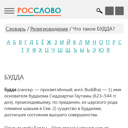
POC
СЛОВО
Словарь
Религиоведение
Что такое БУДДА?
А
Б
В
Г
Д
Е
Ё
Ж
З
И
Й
К
Л
М
Н
О
П
Р
С
Т
У
Ф
Х
Ц
Ч
Ш
Щ
Ъ
Ы
Ь
Э
Ю
Я
БУДДА
Будда
(санскр. — просветлённый; англ. Buddha) — 1) имя
основателя буддизма Сиддхартхи Гаутамы (623–544 гг.
днэ), происходившему, по преданию, из царского рода
племени шакьев в Сев. 2) существо в буддизме,
достигшее состояния высшего совершенства.
Одно из имён Будды – Шакьямуни («отшельник из