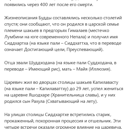
появились через 400 лет после его смерти.
Жизнеописания Будды составлялись несколько столетий
спустя; они сообщают, что он родился в царской семье
племени шакьев в предгорьях Гималаев (местечко
Лумбини на юге современного Непала) и получил имя
Сиддхартха (на языке пали – Сиддхаттха, что в переводе
означает Достигающий цели, Преуспевающий).
Отца звали Шуддходана (на языке пали Суддходана, в
переводе – Имеющий рис), мать – Майя (Иллюзия).
Царевич жил во дворцах столицы шакьев Капилавасту
(на языке пали – Капилаваттху) до 29 лет, успел жениться
на царевне Яшодхаре (Хранительница славы), и у них
родился сын Рахула (Схватывающий на лету).
На улицах столицы Сиддхартхе встретились старик,
прокаженный, похоронная процессия и отшельник. Эти
четыре встречи оказали огромное влияние на царевича,