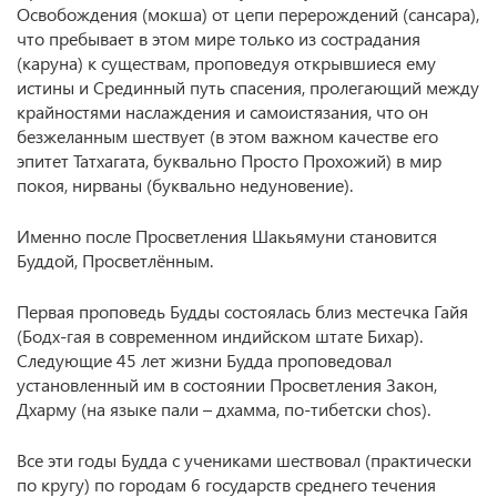
Освобождения (мокша) от цепи перерождений (сансара),
что пребывает в этом мире только из сострадания
(каруна) к существам, проповедуя открывшиеся ему
истины и Срединный путь спасения, пролегающий между
крайностями наслаждения и самоистязания, что он
безжеланным шествует (в этом важном качестве его
эпитет Татхагата, буквально Просто Прохожий) в мир
покоя, нирваны (буквально недуновение).
Именно после Просветления Шакьямуни становится
Буддой, Просветлённым.
Первая проповедь Будды состоялась близ местечка Гайя
(Бодх-гая в современном индийском штате Бихар).
Следующие 45 лет жизни Будда проповедовал
установленный им в состоянии Просветления Закон,
Дхарму (на языке пали – дхамма, по-тибетски chos).
Все эти годы Будда с учениками шествовал (практически
по кругу) по городам 6 государств среднего течения