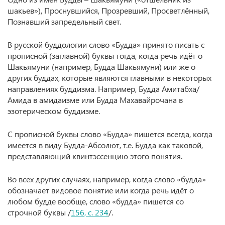
шакьев»), Проснувшийся, Прозревший, Просветлённый,
Познавший запредельный свет.
В русской буддологии слово «Будда» принято писать с
прописной (заглавной) буквы тогда, когда речь идёт о
Шакьямуни (например, Будда Шакьямуни) или же о
других буддах, которые являются главными в некоторых
направлениях буддизма. Например, Будда Амитабха/
Амида в амидаизме или Будда Махавайрочана в
эзотерическом буддизме.
С прописной буквы слово «Будда» пишется всегда, когда
имеется в виду Будда-Абсолют, т.е. Будда как таковой,
представляющий квинтэссенцию этого понятия.
Во всех других случаях, например, когда слово «будда»
обозначает видовое понятие или когда речь идёт о
любом будде вообще, слово «будда» пишется со
строчной буквы /
156, с. 234
/.