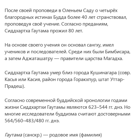
После своей проповеди в Оленьем Саду о четырёх
благородных истинах Будда более 40 лет странствовал,
проповедуя своё учение. Согласно преданиям,
Сиддхартха Гаутама прожил 80 лет.
На основе своего учения он основал сангху, имел
учеников и последователей. Среди них были Бимбисара,
а затем Аджаташатру — правители царства Магадха.
Сиддхартха Гаутама умер близ города Кушинагара (совр.
Касья или Касия, район города Горакхпур, штат Уттар-
Прадеш).
Согласно современной буддийской хронологии годами
жизни Сиддхартхи Гаутамы являются 623–544 гг. днэ. Но
многие исследователи буддизма считают достоверными
564/560–483/480 гг. днэ.
Гаутама
(санскр.) — родовое имя (фамилия)