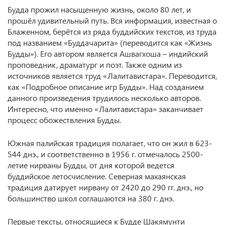
Будда прожил насыщенную жизнь, около 80 лет, и
прошёл удивительный путь. Вся информация, известная о
Блаженном, берётся из ряда буддийских текстов, из труда
под названием «Буддачарита» (переводится как «Жизнь
Будды»). Его автором является Ашвагхоша – индийский
проповедник, драматург и поэт. Также одним из
источников является труд «Лалитавистара». Переводится,
как «Подробное описание игр Будды». Над созданием
данного произведения трудилось несколько авторов.
Интересно, что именно «Лалитавистара» заканчивает
процесс обожествления Будды.
Южная палийская традиция полагает, что он жил в 623-
544 днэ., и соответственно в 1956 г. отмечалось 2500-
летие нирваны Будды, от дня которой ведется
буддийское летосчисление. Северная махаянская
традиция датирует нирвану от 2420 до 290 гг. днэ., но
большинство школ соглашаются на 380 г. днэ.
Первые тексты, относящиеся к Будде Шакямунти