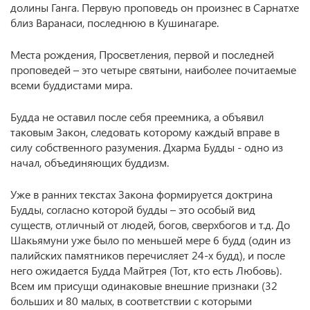
долины Ганга. Первую проповедь он произнес в Сарнатхе
близ Варанаси, последнюю в Кушинагаре.
Места рождения, Просветления, первой и последней
проповедей – это четыре святыни, наиболее почитаемые
всеми буддистами мира.
Будда не оставил после себя преемника, а объявил
таковым Закон, следовать которому каждый вправе в
силу собственного разумения. Дхарма Будды - одно из
начал, объединяющих буддизм.
Уже в ранних текстах Закона формируется доктрина
Будды, согласно которой будды – это особый вид
существ, отличный от людей, богов, сверхбогов и т.д. До
Шакьямуни уже было по меньшей мере 6 будд (один из
палийских памятников перечисляет 24-х будд), и после
него ожидается Будда Майтрея (Тот, кто есть Любовь).
Всем им присущи одинаковые внешние признаки (32
больших и 80 малых, в соответствии с которыми