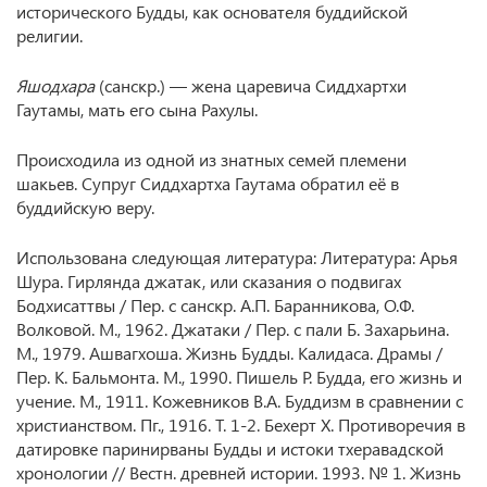
исторического Будды, как основателя буддийской
религии.
Яшодхара
(санскр.) — жена царевича Сиддхартхи
Гаутамы, мать его сына Рахулы.
Происходила из одной из знатных семей племени
шакьев. Супруг Сиддхартха Гаутама обратил её в
буддийскую веру.
Использована следующая литература: Литература: Арья
Шура. Гирлянда джатак, или сказания о подвигах
Бодхисаттвы / Пер. с санскр. А.П. Баранникова, О.Ф.
Волковой. М., 1962. Джатаки / Пер. с пали Б. Захарьина.
М., 1979. Ашвагхоша. Жизнь Будды. Калидаса. Драмы /
Пер. К. Бальмонта. М., 1990. Пишель Р. Будда, его жизнь и
учение. М., 1911. Кожевников В.А. Буддизм в сравнении с
христианством. Пг., 1916. Т. 1-2. Бехерт Х. Противоречия в
датировке паринирваны Будды и истоки тхеравадской
хронологии // Вестн. древней истории. 1993. № 1. Жизнь