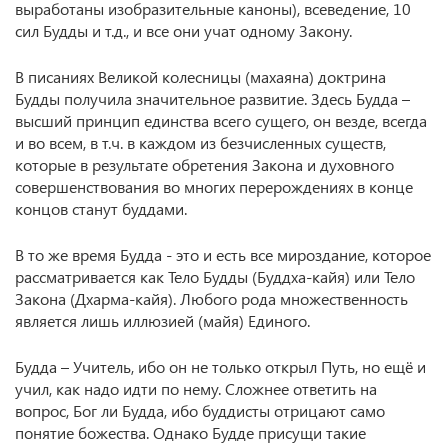
выработаны изобразительные каноны), всеведение, 10
сил Будды и т.д., и все они учат одному Закону.
В писаниях Великой колесницы (махаяна) доктрина
Будды получила значительное развитие. Здесь Будда –
высший принцип единства всего сущего, он везде, всегда
и во всем, в т.ч. в каждом из безчисленных существ,
которые в результате обретения Закона и духовного
совершенствования во многих перерождениях в конце
концов станут буддами.
В то же время Будда - это и есть все мироздание, которое
рассматривается как Тело Будды (Буддха-кайя) или Тело
Закона (Дхарма-кайя). Любого рода множественность
является лишь иллюзией (майя) Единого.
Будда – Учитель, ибо он не только открыл Путь, но ещё и
учил, как надо идти по нему. Сложнее ответить на
вопрос, Бог ли Будда, ибо буддисты отрицают само
понятие божества. Однако Будде присущи такие