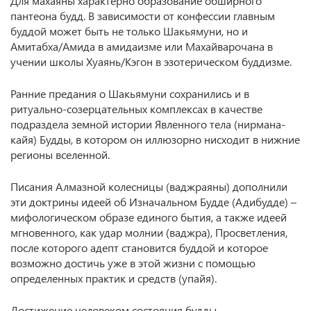
Для махаяны характерно образование обширного
пантеона будд. В зависимости от конфессии главным
буддой может быть не только Шакьямуни, но и
Амитабха/Амида в амидаизме или Махайварочана в
учении школы Хуаянь/Кэгон в эзотерическом буддизме.
Ранние предания о Шакьямуни сохранились и в
ритуально-созерцательных комплексах в качестве
подраздела земной истории Явленного тела (нирмана-
кайя) Будды, в котором он иллюзорно нисходит в нижние
регионы вселенной.
Писания Алмазной колесницы (ваджраяны) дополнили
эти доктрины идеей об Изначальном Будде (Адибудде) –
мифологическом образе единого бытия, а также идеей
мгновенного, как удар молнии (ваджра), Просветления,
после которого адепт становится буддой и которое
возможно достичь уже в этой жизни с помощью
определенных практик и средств (упайя).
Достижение человеком состояния будды