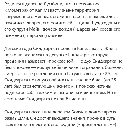
Родился в деревне Лумбини, что в нескольких
километрах от Капилавасту (ныне территория
современного Непала), столицы царства шакьев. Здесь
находился дворец его родителей — царя Шуддходаны и
его супруги Майи, дочери вождя («царевны») соседнего
племени («царства») колиев.
Детские годы Сиддхартха провёл в Капилавасту. Жил в
роскоши, женился на девушке Яшодхаре, которую
предания называют «прекрасной». Но дух Сиддхартхи не
был спокоен — вокруг себя он видел страдания, болезни,
смерть. После рождения сына Рахулы в возрасте 29 лет
Сиддхартха покинул свой дом и в течение 6 лет (до 35
лет) был странствующим аскетом, в поисках истины
подвергая себя тяжким испытаниям и лишениям. Но в
аскетизме Сиддхартха не нашёл истины.
Сиддхартха воссел под деревом Бодхи и долгое время
размышлял. Он достиг высшего знания, проник в суть
всех вещей и явлений, стал буддой («просветлённым»).