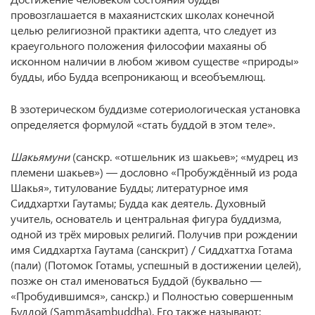
провозглашается в махаянистских школах конечной
целью религиозной практики адепта, что следует из
краеугольного положения философии махаяны об
исконном наличии в любом живом существе «природы»
будды, ибо Будда всепроникающ и всеобъемлющ.
В эзотерическом буддизме сотериологическая установка
определяется формулой «стать буддой в этом теле».
Шакьямуни
(санскр. «отшельник из шакьев»; «мудрец из
племени шакьев») — дословно «Пробуждённый из рода
Шакья», титулование Будды; литературное имя
Сиддхартхи Гаутамы; Будда как деятель. Духовный
учитель, основатель и центральная фигура буддизма,
одной из трёх мировых религий. Получив при рождении
имя Сиддхартха Гаутама (санскрит) / Сиддхаттха Готама
(пали) (Потомок Готамы, успешный в достижении целей),
позже он стал именоваться Буддой (буквально —
«Пробудившимся», санскр.) и Полностью совершенным
Буддой (Sammāsambuddha). Его также называют: