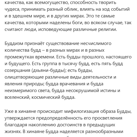
качества, как всемогущество, способность творить
чудеса, принимать разный облик, влиять на ход событий
и в здешнем мире, и в других мирах. Это те самые
качества, которыми наделены боги, во всяком случае, так
считают люди, исповедующие различные религии.
Буддизм признаёт существование несчислимого
количества будд – в разных мирах и в разных
промежутках времени. Есть будды прошлого, настоящего
и будущего. Есть группа в тысячу будд, есть пять будд
созерцания (дхьяни-будды); есть будды,
олицетворяющие различные виды деятельности и
явления природы; будда врачевания и будда
неизмеримого света, будда несокрушимой истины и
вселенский, космический будда.
Уже в хинаяне происходит мифилогизация образа Будды,
утверждается предопределённость его просветления
благодаря накоплению достоинств в предыдущих
жизнях. В хинаяне Будда наделяется разнообразными