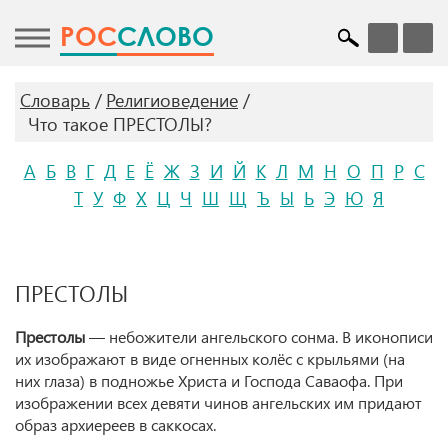
POC
СЛОВО
Словарь
Религиоведение
Что такое ПРЕСТОЛЫ?
А
Б
В
Г
Д
Е
Ё
Ж
З
И
Й
К
Л
М
Н
О
П
Р
С
Т
У
Ф
Х
Ц
Ч
Ш
Щ
Ъ
Ы
Ь
Э
Ю
Я
ПРЕСТОЛЫ
Престолы
— небожители ангельского сонма. В иконописи
их изображают в виде огненных колёс с крыльями (на
них глаза) в подножье Христа и Господа Саваофа. При
изображении всех девяти чинов ангельских им придают
образ архиереев в саккосах.