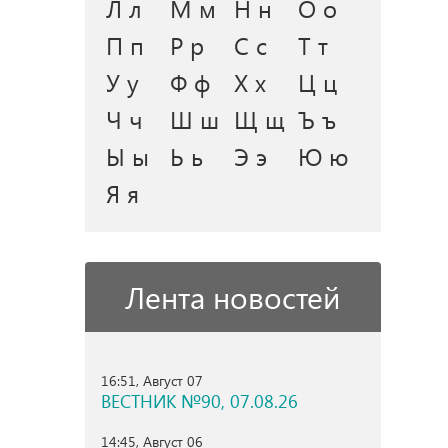
Л л
М м
Н н
О о
П п
Р р
С с
Т т
У у
Ф ф
Х х
Ц ц
Ч ч
Ш ш
Щ щ
Ъ ъ
Ы ы
Ь ь
Э э
Ю ю
Я я
Лента новостей
16:51, Август 07
ВЕСТНИК №90, 07.08.26
14:45, Август 06