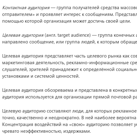
Контактная аудитория
— группа получателей средства массово
отправителем» и проявляет интерес к сообщениям. Представл
помощью которой организация может достичь своей цели.
Целевая аудитория
(англ. target audience) — группа конечных
направлено сообщение, или группа людей, к которым обращ
Целевая аудитория представляет часть целевого рынка как со
маркетинговая деятельность, рекламно-информационные сред
слушателей, зрителей принадлежит к определённой социальн
установками и системой ценностей.
Целевая аудитория обозреваема и представлена в конкретных а
аудитория используется для организации прямой почтовой ра
Целевую аудиторию составляют люди, для которых рекламно
точно, качественно и неоднократно. В ней наиболее вероятн
Концентрация воздействий на «свою» аудиторию позволяет у
чревато неэффективностью, издержками.