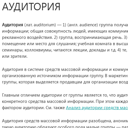
АУДИТОРИЯ
Аудитория
(лат. auditorium) — 1) (англ. audience) группа пол
информации; общая совокупность людей, имеющих коммуника
рекламного воздействия. 2) группа, воспринимающая речь. 3) (анг
помещение или место для слушания; учебная комната в высши
семинары, коллоквиумы, читаются лекции, доклады и т.д. 4) те
или зрители.
Аудитория в системе средств массовой информации и коммун
организованную источником информации группу. В маркетин
группы, которая выделяется продавцам для организации возд
Главным отличием аудитории от группы является то, что ауд
конкретного средства массовой информации. При этом кажд
фактором аудитории. См. также
Анализ аудитории средств ма
Аудитория средств массовой информации разобщена, аноним
такую аудиторию образуют особого рода малые группы — раз