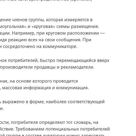
ение членов группы, которая измеряется в
моугольная» и «круговая» схемы размещения.
ации. Например, при круговом расположении —
видя реакцию всех на свои сообщения. При
 сосредоточено на коммуникаторе.
ынок потребителей, быстро перемещающийся вверх
 производители продавцы и рекламодатели.
ак, на основе которого проводится
), массовая информация и коммуникация.
 выражено в форме, наиболее соответствующей
и.
ости, потребителя определяют тот словарь, на
йствие. Требованиям потенциальных потребителей
ой группе в составе аудитории нужно адресовать