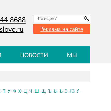
744 8688
slovo.ru
Реклама на сайте
И
НОВОСТИ
МЫ
С
Т
У
Ф
Х
Ц
Ч
Ш
Щ
Ъ
Ы
Ь
Э
Ю
Я