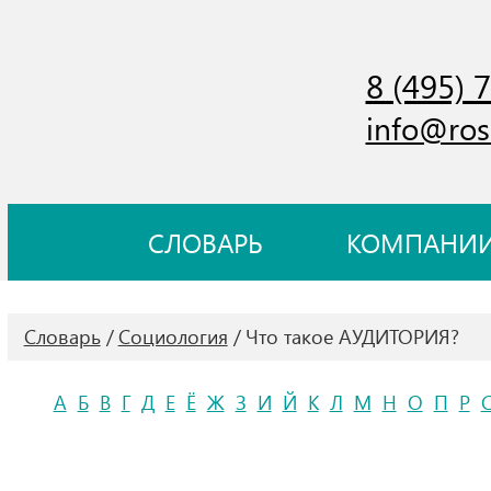
8 (495) 
info@ros
СЛОВАРЬ
КОМПАНИ
Словарь
Социология
Что такое АУДИТОРИЯ?
А
Б
В
Г
Д
Е
Ё
Ж
З
И
Й
К
Л
М
Н
О
П
Р