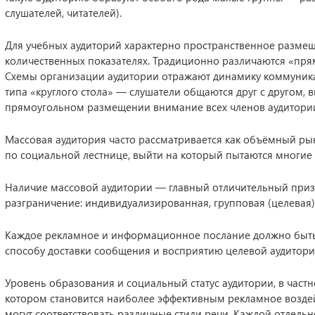
слушателей, читателей).
Для учебных аудиторий характерно пространственное размещ
количественных показателях. Традиционно различаются «пря
Схемы организации аудитории отражают динамику коммуник
типа «круглого стола» — слушатели общаются друг с другом, 
прямоугольном размещении внимание всех членов аудитории
Массовая аудитория часто рассматривается как объёмный р
по социальной лестнице, выйти на который пытаются многие
Наличие массовой аудитории — главный отличительный призн
разграничение: индивидуализированная, групповая (целевая
Каждое рекламное и информационное послание должно быть
способу доставки сообщения и восприятию целевой аудитори
Уровень образования и социальный статус аудитории, в частн
котором становится наиболее эффективным рекламное возде
могут соответствовать различные стили речи. Каждой отдельн