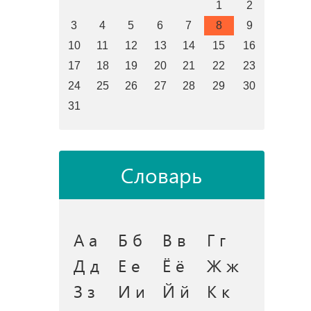
1
2
3
4
5
6
7
8
9
10
11
12
13
14
15
16
17
18
19
20
21
22
23
24
25
26
27
28
29
30
31
Словарь
А а
Б б
В в
Г г
Д д
Е е
Ё ё
Ж ж
З з
И и
Й й
К к