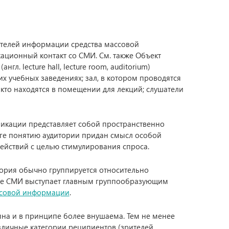
учателей информации средства массовой
ционный контакт со СМИ. См. также Объект
л. lecture hall, lecture room, auditorium)
х учебных заведениях; зал, в котором проводятся
, кто находятся в помещении для лекций; слушатели
икации представляет собой пространственно
ге понятию аудитории придан смысл особой
ействий с целью стимулирования спроса.
итория обычно группируется относительно
ое СМИ выступает главным группообразующим
ссовой информации
.
на и в принципе более внушаема. Тем не менее
личные категории реципиентов (зрителей,