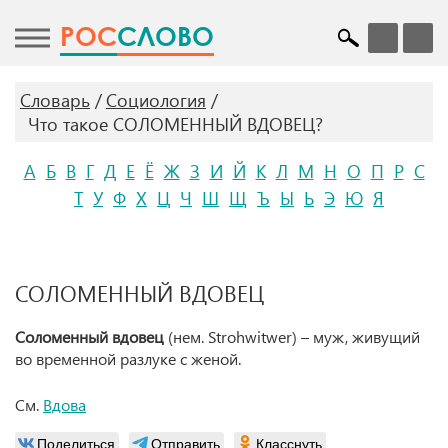
POC
СЛОВО
Словарь
Социология
Что такое СОЛОМЕННЫЙ ВДОВЕЦ?
А
Б
В
Г
Д
Е
Ё
Ж
З
И
Й
К
Л
М
Н
О
П
Р
С
Т
У
Ф
Х
Ц
Ч
Ш
Щ
Ъ
Ы
Ь
Э
Ю
Я
СОЛОМЕННЫЙ ВДОВЕЦ
Соломенный вдовец
(нем. Strohwitwer) – муж, живущий
во временной разлуке с женой.
См.
Вдова
Поделиться
Отправить
Класснуть