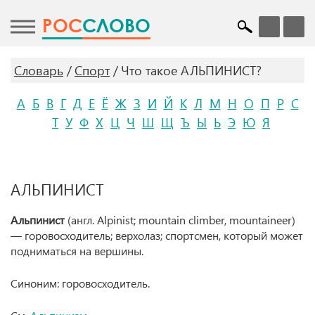
POC
СЛОВО
Словарь
Спорт
Что такое АЛЬПИНИСТ?
А
Б
В
Г
Д
Е
Ё
Ж
З
И
Й
К
Л
М
Н
О
П
Р
С
Т
У
Ф
Х
Ц
Ч
Ш
Щ
Ъ
Ы
Ь
Э
Ю
Я
АЛЬПИНИСТ
Альпинист
(англ. Alpinist; mountain climber, mountaineer)
— горовосходитель; верхолаз; спортсмен, который может
подниматься на вершины.
Синоним: горовосходитель.