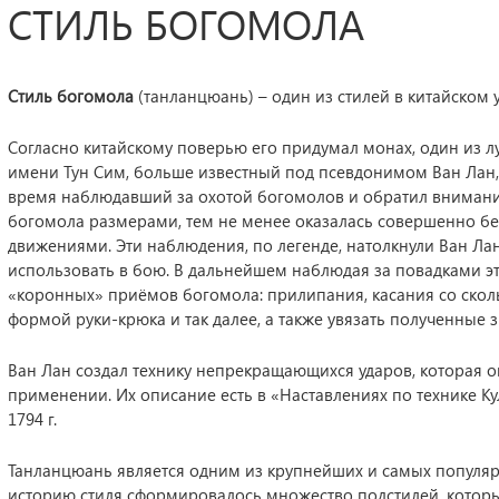
СТИЛЬ БОГОМОЛА
Стиль богомола
(танланцюань) – один из стилей в китайском 
Согласно китайскому поверью его придумал монах, один из
имени Тун Сим, больше известный под псевдонимом Ван Лан, ж
время наблюдавший за охотой богомолов и обратил внимание,
богомола размерами, тем не менее оказалась совершенно 
движениями. Эти наблюдения, по легенде, натолкнули Ван Л
использовать в бою. В дальнейшем наблюдая за повадками эт
«коронных» приёмов богомола: прилипания, касания со скол
формой руки-крюка и так далее, а также увязать полученные
Ван Лан создал технику непрекращающихся ударов, которая о
применении. Их описание есть в «Наставлениях по технике К
1794 г.
Танланцюань является одним из крупнейших и самых популяр
историю стиля сформировалось множество подстилей, которые