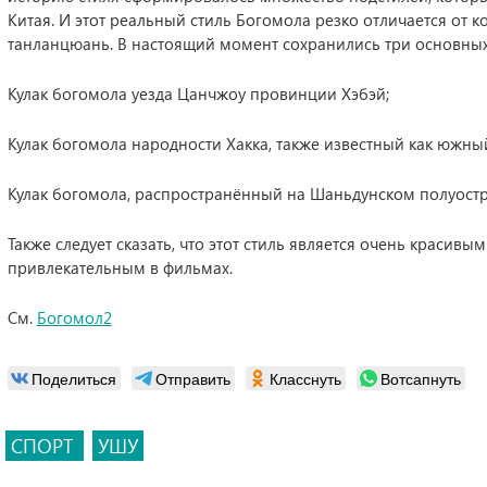
Китая. И этот реальный стиль Богомола резко отличается от 
танланцюань. В настоящий момент сохранились три основных
Кулак богомола уезда Цанчжоу провинции Хэбэй;
Кулак богомола народности Хакка, также известный как южны
Кулак богомола, распространённый на Шаньдунском полуостр
Также следует сказать, что этот стиль является очень красив
привлекательным в фильмах.
См.
Богомол2
Поделиться
Отправить
Класснуть
Вотсапнуть
СПОРТ
УШУ