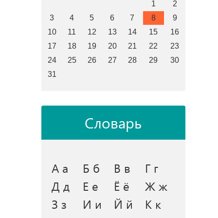
1
2
3
4
5
6
7
8
9
10
11
12
13
14
15
16
17
18
19
20
21
22
23
24
25
26
27
28
29
30
31
Словарь
А а
Б б
В в
Г г
Д д
Е е
Ё ё
Ж ж
З з
И и
Й й
К к