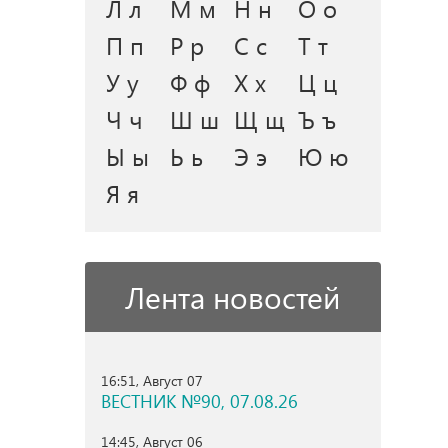
Л л
М м
Н н
О о
П п
Р р
С с
Т т
У у
Ф ф
Х х
Ц ц
Ч ч
Ш ш
Щ щ
Ъ ъ
Ы ы
Ь ь
Э э
Ю ю
Я я
Лента новостей
16:51, Август 07
ВЕСТНИК №90, 07.08.26
14:45, Август 06