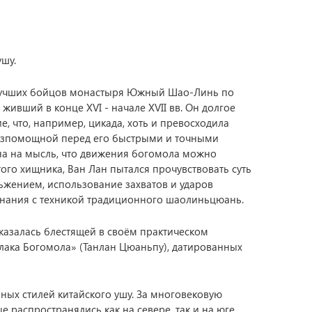
ушу.
 лучших бойцов монастыря Южный Шао-Линь по
ивший в конце XVI - начале XVII вв. Он долгое
 что, например, цикада, хоть и превосходила
безпомощной перед его быстрыми и точными
ана на мысль, что движения богомола можно
ого хищника, Ван Лан пытался прочувствовать суть
ьжением, использование захватов и ударов
 знания с техникой традиционного шаолиньцюань.
казалась блестящей в своём практическом
улака Богомола» (Танлан Цюаньпу), датированных
ных стилей китайского ушу. За многовековую
 распространялись как на севере, так и на юге