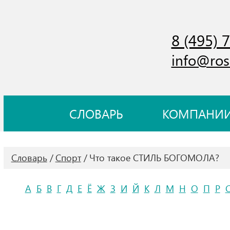
8 (495) 
info@ros
СЛОВАРЬ
КОМПАНИ
Словарь
Спорт
Что такое СТИЛЬ БОГОМОЛА?
А
Б
В
Г
Д
Е
Ё
Ж
З
И
Й
К
Л
М
Н
О
П
Р