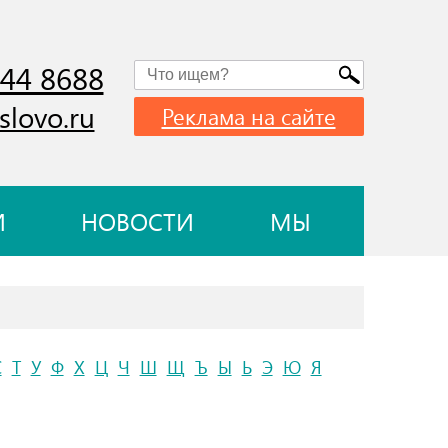
744 8688
slovo.ru
Реклама на сайте
И
НОВОСТИ
МЫ
С
Т
У
Ф
Х
Ц
Ч
Ш
Щ
Ъ
Ы
Ь
Э
Ю
Я