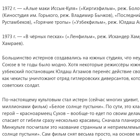
1972 г. — «Алые маки Иссык-Куля» («Киргизфильм», реж. Бол
(Киностудия им. Горького, реж. Владимир Бычков), «Последн
Рустамбеков), «Горячие тропы» («Узбекфильм», реж. Юлдаш А
1973 г. — «В чёрных песках» («Ленфильм», реж. Искандер Хам
Хамраев).
Большинство истернов создавались на южных студиях, что не
Союзе в те годы было модно. Хотя некоторые режиссёры южны
узбекский постановщик Юлдаш Агзамов перенёс действие своег
как чекисты уничтожают отряд гитлеровских диверсантов, ко
советских солдат.
По-настоящему культовым стал истерн (сейчас многих удивит
миллионами фильм) «Белое солнце пустыни». По сути, это кл
герой – красноармеец Сухов – вообще-то едет по своим дела
спасает от гибели сразу несколько красавиц. Сначала планир
Минкульте посчитали это название странным и неприемлемы
солнце пустыни». Сам фильм снят весьма просто, на основе