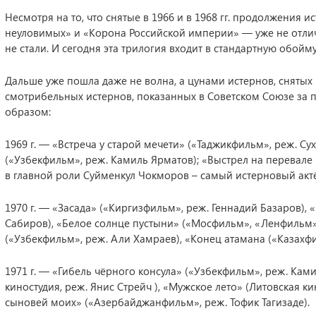
Несмотря на то, что снятые в 1966 и в 1968 гг. продолжени
неуловимых» и «Корона Российской империи» — уже не отли
не стали. И сегодня эта трилогия входит в стандартную обойм
Дальше уже пошла даже не волна, а цунами истернов, снятых 
смотрибельных истернов, показанных в Советском Союзе за пя
образом:
1969 г. — «Встреча у старой мечети» («Таджикфильм», реж. С
(«Узбекфильм», реж. Камиль Ярматов); «Выстрел на перевал
в главной роли Суйменкул Чокморов – самый истерновый актёр
1970 г. — «Засада» («Киргизфильм», реж. Геннадий Базаров),
Сабиров), «Белое солнце пустыни» («Мосфильм», «Ленфильм»
(«Узбекфильм», реж. Али Хамраев), «Конец атамана («Казахф
1971 г. — «Гибель чёрного консула» («Узбекфильм», реж. Кам
киностудия, реж. Янис Стрейч ), «Мужское лето» (Литовская к
сыновей моих» («Азербайджанфильм», реж. Тофик Тагизаде).