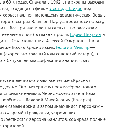
 60-х годах. Сначала в 1962 г. на экраны выходит
стей, входящих в фильм
Леонида Гайдая
под
 серьёзная, по-настоящему драматическая. Ведь в
оторого сыграл Владлен Паулус, произносит фразу,
их». Все три части ленты отсняты по рассказам
ственные души» ( в главных ролях
Юрий Никулин
и
ицин — Сэм, мошенник, Алексей Смирнов — Билл
 он же Вождь Краснокожих,
Георгий Милляр
—
 (скорее это красный или советский истерн), в
о в бытующей классификации значится, как
и», снятые по мотивам всё тех же «Красных
 другие. Этот истерн снят режиссёром нового
и «приключениями. Чернокожего атлета Тома
яволёнок» – Валерий Михайлович (Валерка)
влен самый яркий и запоминающийся персонаж –
елях» времён Гражданки, устроивших
окрестностях Херсона бандитов, собирала полные
в зрителей.