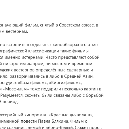
означающий фильм, снятый в Советском союзе, в
им вестернам.
о встретить в отдельных кинообзорах и статьях
тографической классификации такие фильмы
тся именно истернами. Часто представляют собой
й ни строгим жанром, ни местом и временем
вудских вестернов определённые сценарные и
ило, разворачивались в либо в Средней Азии,
ностудиях «Казахфильм», «Киргизфильм»,
 «Мосфильм» тоже подарили несколько картин в
 Разумеется, сюжеты были связаны либо с борьбой
й период.
вухсерийный кинороман «Красные дьяволята»,
оимённой повести Павла Бляхина. Фильм о
году создания, немой и чёрно-белый. Сюжет прост: