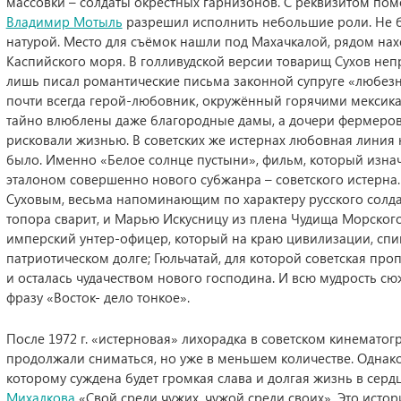
массовки – солдаты окрестных гарнизонов. С реквизитом по
Владимир Мотыль
разрешил исполнить небольшие роли. Не б
натурой. Место для съёмок нашли под Махачкалой, рядом нах
Каспийского моря. В голливудской версии товарищ Сухов неп
лишь писал романтические письма законной супруге «любезн
почти всегда герой-любовник, окружённый горячими мексик
тайно влюблены даже благородные дамы, а дочери фермеров 
рисковали жизнью. В советских же истернах любовная линия н
было. Именно «Белое солнце пустыни», фильм, который изнач
эталоном совершенно нового субжанра – советского истерна
Суховым, весьма напоминающим по характеру русского солдата
топора сварит, и Марью Искусницу из плена Чудища Морско
имперский унтер-офицер, который на краю цивилизации, спив
патриотическом долге; Гюльчатай, для которой советская про
и осталась чудачеством нового господина. И всю мудрость с
фразу «Восток- дело тонкое».
После 1972 г. «истерновая» лихорадка в советском кинематог
продолжали сниматься, но уже в меньшем количестве. Однако
которому суждена будет громкая слава и долгая жизнь в сер
Михалкова
«Свой среди чужих, чужой среди своих». Это истор