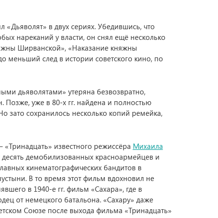
л «Дьяволят» в двух сериях. Убедившись, что
бых нареканий у власти, он снял ещё несколько
няжны Ширванской», «Наказание княжны
о меньший след в истории советского кино, по
сными дьяволятами» утеряна безвозвратно,
 Позже, уже в 80-х гг. найдена и полностью
Но зато сохранилось несколько копий ремейка,
 – «Тринадцать» известного режиссёра
Михаила
ту десять демобилизованных красноармейцев и
главных кинематографических бандитов в
устыни. В то время этот фильм вдохновил не
явшего в 1940‑е гг. фильм «Сахара», где в
дец от немецкого батальона. «Сахару» даже
ветском Союзе после выхода фильма «Тринадцать»