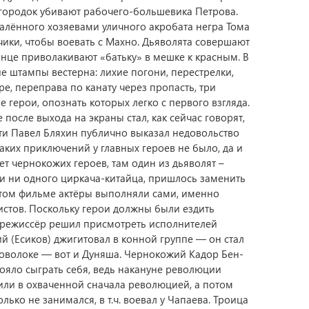
городок убивают рабочего-большевика Петрова.
алённого хозяевами уличного акробата негра Тома
чики, чтобы воевать с Махно. Дьяволята совершают
нце приволакивают «батьку» в мешке к красным. В
е штампы вестерна: лихие погони, перестрелки,
е, переправа по канату через пропасть, три
герои, опознать которых легко с первого взгляда.
 после выхода на экраны стал, как сейчас говорят,
сти Павел Бляхин публично выказал недовольство
таких приключений у главных героев не было, да и
нет чернокожих героев, там один из дьяволят –
и ни одного циркача-китайца, пришлось заменить
 этом фильме актёры выполняли сами, именно
истов. Поскольку герои должны были ездить
, режиссёр решил присмотреть исполнителей
й (Есиков) джигитовал в конной группе — он стал
оволоке — вот и Дуняша. Чернокожий Кадор Бен-
тояло сыграть себя, ведь накануне революции
или в охваченной сначала революцией, а потом
ко не занимался, в т.ч. воевал у Чапаева. Троица