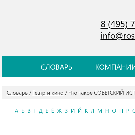
8 (495) 
info@ros
СЛОВАРЬ
КОМПАНИ
Словарь
Театр и кино
Что такое СОВЕТСКИЙ ИС
А
Б
В
Г
Д
Е
Ё
Ж
З
И
Й
К
Л
М
Н
О
П
Р