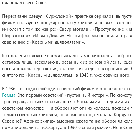
очаровала весь Союз.
Перестиани, следуя «буржуазной» практике сериалов, выпусти
фильм пользуется популярностью у зрителя и не вызывает осо
кинолент в том же жанре: «Савур-могила», «Преступление к
Ширванской», «Иллан Дилли». Но эти фильмы оставили горазд
сравнению с «Красными дьяволятами».
К сожалению, долгое время считалось, что кинолента с «Кра
осталось лишь несколько вырезанных из основной ленты сцен.
восстановлена одна копия, хранившаяся где-то в провинции. 
снятого по «Красным дьяволятам» в 1943 г., уже озвученного.
В 1936 г. выходит ещё один советский фильм в жанре истерна
Ромма
. Это первый советский «пустынный истерн». По сюже
трое «гражданских» сталкиваются с басмачами — одними из 
советском искусстве — и обороняют от них колодец посреди п
только советских зрителей, но и американца Золтана Корду, сн
Северной Африке экипаж американского танка оборонял коло
номинировали на «Оскар», а в 1990‑е сняли ремейк. Но в Со