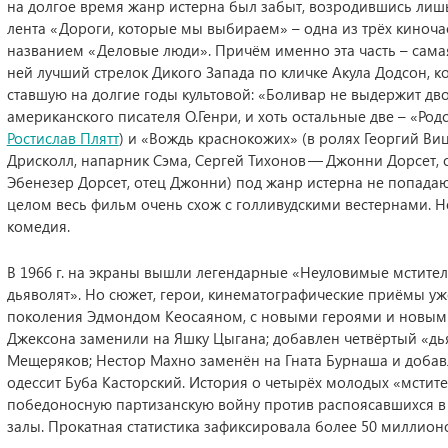
на долгое время жанр истерна был забыт, возродившись лишь в
лента «Дороги, которые мы выбираем» – одна из трёх киноча
названием «Деловые люди». Причём именно эта часть – самая
ней лучший стрелок Дикого Запада по кличке Акула Додсон, к
ставшую на долгие годы культовой: «Боливар не выдержит дво
американского писателя О.Генри, и хоть остальные две – «Род
Ростислав Плятт
) и «Вождь краснокожих» (в ролях Георгий В
Дрисколл, напарник Сэма, Сергей Тихонов — Джонни Дорсет,
Эбенезер Дорсет, отец Джонни) под жанр истерна не попадают
целом весь фильм очень схож с голливудскими вестернами. Н
комедия.
В 1966 г. на экраны вышли легендарные «Неуловимые мстител
дьяволят». Но сюжет, герои, кинематографические приёмы уже
поколения Эдмондом Кеосаяном, с новыми героями и новым
Джексона заменили на Яшку Цыгана; добавлен четвёртый «дь
Мещеряков; Нестор Махно заменён на Гната Бурнаша и доба
одессит Буба Касторский. История о четырёх молодых «мстит
победоносную партизанскую войну против распоясавшихся в 
залы. Прокатная статистика зафиксировала более 50 миллионо