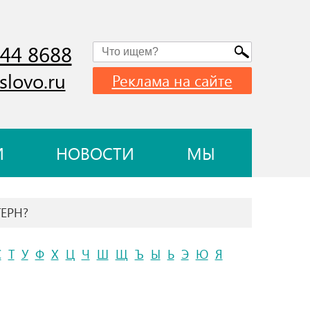
744 8688
slovo.ru
Реклама на сайте
И
НОВОСТИ
МЫ
ТЕРН?
С
Т
У
Ф
Х
Ц
Ч
Ш
Щ
Ъ
Ы
Ь
Э
Ю
Я