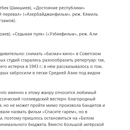
отбек Шамшиев), «Достояние республики»
ий перевал» («Азербайджанфильм», реж. Кямиль
гзамов).
раев), «Седьмая пуля» («Узбекфильм», реж. Али
удивительно: снимать «басмач-кино» в Советском
х студий старались разнообразить репертуар: так,
о истерна в 1943 г.: в нём рассказывалось о том,
торых забросили в пески Средней Азии под видом
, что именно к этому жанру относится любимый
ассический голливудский вестерн: благородный
м, но не может пройти мимо произвола бандитов и
овали назвать фильм «Спасите гарем», но в
м, поэтому пришлось остановиться на «Белом
 минимального бюджета. Вместо большой актёрской