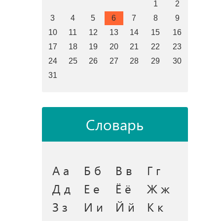
1
2
3
4
5
6
7
8
9
10
11
12
13
14
15
16
17
18
19
20
21
22
23
24
25
26
27
28
29
30
31
Словарь
А а
Б б
В в
Г г
Д д
Е е
Ё ё
Ж ж
З з
И и
Й й
К к