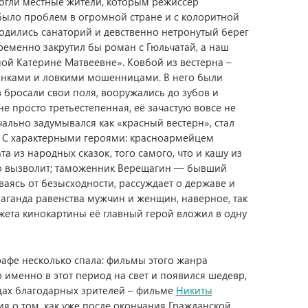
могли местные жители, которым режиссёр
ыло проблем в огромной стране и с колоритной
одились санаторий и девственно нетронутый берег
ременно закрутил бы роман с Гюльчатай, а наш
ой Катерине Матвеевне». Ковбой из вестерна –
анками и ловкими мошенницами. В него были
бросали свои поля, вооружались до зубов и
е просто третьестепенная, её зачастую вовсе не
ально задумывался как «красный вестерн», стал
. С характерными героями: красноармейцем
 из народных сказок, того самого, что и кашу из
го вызволит; таможенник Верещагин — бывший
аясь от безысходности, рассуждает о державе и
паганда равенства мужчин и женщин, наверное, так
южета кинокартины её главный герой вложил в одну
рафе несколько спала: фильмы этого жанра
 именно в этот период на свет и появился шедевр,
дцах благодарных зрителей – фильме
Никиты
ия о том, как уже после окончания Гражданской