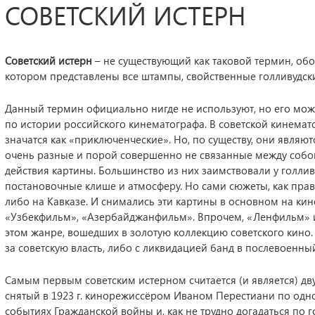
СОВЕТСКИЙ ИСТЕРН
Советский истерн
– не существующий как таковой термин, об
котором представлены все штампы, свойственные голливудск
Данный термин официально нигде не используют, но его можн
по истории российского кинематографа. В советской кинема
значатся как «приключенческие». Но, по существу, они являю
очень разные и порой совершенно не связанные между собо
действия картины. Большинство из них заимствовали у голли
постановочные клише и атмосферу. Но сами сюжеты, как прав
либо на Кавказе. И снимались эти картины в основном на ки
«Узбекфильм», «Азербайджанфильм». Впрочем, «Ленфильм» и
этом жанре, вошедших в золотую коллекцию советского кино.
за советскую власть, либо с ликвидацией банд в послевоенны
Самым первым советским истерном считается (и является) д
снятый в 1923 г. кинорежиссёром Иваном Перестиани по одн
событиях Гражданской войны и, как не трудно догадаться по 