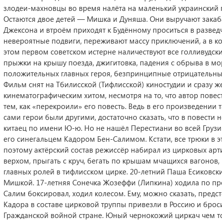
злодеи-махновцы во время налёта на маленький украинский 
Остаются двое детей — Мишка и Дуняша. Они выручают закаб
Джексона и втроём приходят к Будённому проситься в развед
невероятные подвиги, переживают массу приключений, а в ко
этом первом советском истерне наличествуют все голливудски
прыжки на крышу поезда, джигитовка, падения с обрыва в мор
положительных главных героя, безпринципные отрицательные 
Фильм снят на Тбилисской (Тифлисской) киностудии и сразу же
кинематографическим хитом, несмотря на то, что автор пове
тем, как «перекроили» его повесть. Ведь в его произведении 
сами герои были другими, достаточно сказать, что в повести 
китаец по имени Ю-ю. Но не нашёл Перестиани во всей Грузи
его синегальцем Кадором Бен-Салимом. Кстати, все трюки в
поэтому актёрский состав режиссёр набирал из цирковых арт
верхом, прыгать с круч, бегать по крышам мчащихся вагонов
главных ролей в тифлисском цирке. 20-летний Паша Есиковски
Мишкой. 17-летняя Сонечка Жозеффи (Липкина) ходила по пр
Салим боксировал, ходил колесом. Ему, можно сказать, предс
Кадора в составе цирковой труппы привезли в Россию и брос
Гражданской войной стране. Юный чернокожий циркач чем толь