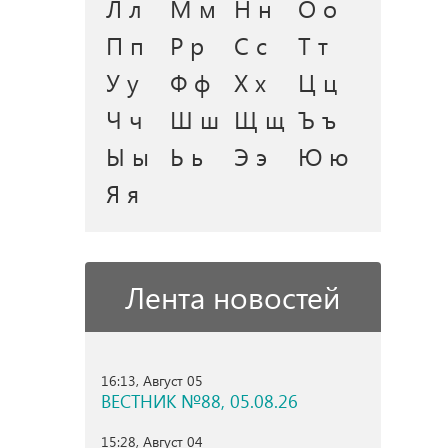
Л л
М м
Н н
О о
П п
Р р
С с
Т т
У у
Ф ф
Х х
Ц ц
Ч ч
Ш ш
Щ щ
Ъ ъ
Ы ы
Ь ь
Э э
Ю ю
Я я
Лента новостей
16:13, Август 05
ВЕСТНИК №88, 05.08.26
15:28, Август 04