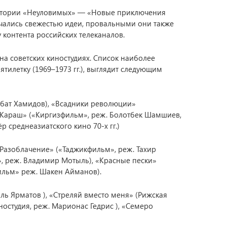
я истории «Неуловимых» — «Новые приключения
чались свежестью идеи, провальными они также
у контента российских телеканалов.
на советских киностудиях. Список наиболее
тилетку (1969–1973 гг.), выглядит следующим
ухбат Хамидов), «Всадники революции»
е Караш» («Киргизфильм», реж. Болотбек Шамшиев,
 среднеазиатского кино 70-х гг.)
 «Разоблачение» («Таджикфильм», реж. Тахир
, реж. Владимир Мотыль), «Красные пески»
ильм» реж. Шакен Айманов).
иль Ярматов ), «Стреляй вместо меня» (Рижская
иностудия, реж. Марионас Гедрис ), «Семеро