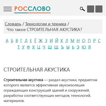
POC
СЛОВО
Словарь
Технологии и техника
Что такое СТРОИТЕЛЬНАЯ АКУСТИКА?
А
Б
В
Г
Д
Е
Ё
Ж
З
И
Й
К
Л
М
Н
О
П
Р
С
Т
У
Ф
Х
Ц
Ч
Ш
Щ
Ъ
Ы
Ь
Э
Ю
Я
СТРОИТЕЛЬНАЯ АКУСТИКА
Строительная акустика
— раздел акустики, предметом
которого является эффективная звукоизоляция
ограждающих конструкций зданий и сооружений,
разработка соответствующих методов, технологий,
материалов.