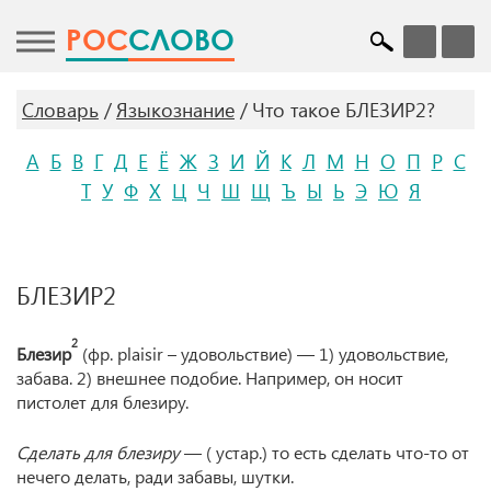
POC
СЛОВО
Словарь
Языкознание
Что такое БЛЕЗИР2?
А
Б
В
Г
Д
Е
Ё
Ж
З
И
Й
К
Л
М
Н
О
П
Р
С
Т
У
Ф
Х
Ц
Ч
Ш
Щ
Ъ
Ы
Ь
Э
Ю
Я
БЛЕЗИР2
2
Блезир
(фр. plaisir – удовольствие) — 1) удовольствие,
забава. 2) внешнее подобие. Например, он носит
пистолет для блезиру.
Сделать для блезиру
— ( устар.) то есть сделать что-то от
нечего делать, ради забавы, шутки.