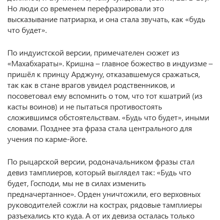
Но люди со временем перефразировали это
высказывание патриарха, и она стала звучать, как «будь
что будет».
По индуистской версии, примечателен сюжет из
«Махабхараты». Кришна – главное божество в индуизме –
пришёл к принцу Арджуну, отказавшемуся сражаться,
так как в стане врагов увидел родственников, и
посоветовал ему вспомнить о том, что тот кшатрий (из
касты воинов) и не пытаться противостоять
сложившимся обстоятельствам. «Будь что будет», иными
словами. Позднее эта фраза стала центрального для
учения по карме-йоге.
По рыцарской версии, родоначальником фразы стал
девиз тамплиеров, который выглядел так: «Будь что
будет, Господи, мы не в силах изменить
предначертанное». Орден уничтожили, его верховных
руководителей сожгли на кострах, рядовые тамплиеры
разъехались кто куда. А от их девиза осталась только