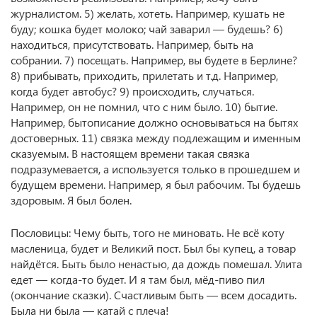
журналистом. 5) желать, хотеть. Например, кушать не
буду; кошка будет молоко; чай заварил — будешь? 6)
находиться, присутствовать. Например, быть на
собрании. 7) посещать. Например, вы будете в Берлине?
8) прибывать, приходить, прилетать и т.д. Например,
когда будет автобус? 9) происходить, случаться.
Например, он не помнил, что с ним было. 10) бытие.
Например, бытописание должно основываться на бытях
достоверных. 11) связка между подлежащим и именным
сказуемым. В настоящем времени такая связка
подразумевается, а используется только в прошедшем и
будущем времени. Например, я был рабочим. Ты будешь
здоровым. Я был болен.
Пословицы: Чему быть, того не миновать. Не всё коту
масленица, будет и Великий пост. Был бы купец, а товар
найдётся. Быть было ненастью, да дождь помешал. Улита
едет — когда-то будет. И я там был, мёд-пиво пил
(окончание сказки). Счастливым быть — всем досадить.
Была ни была — катай с плеча!