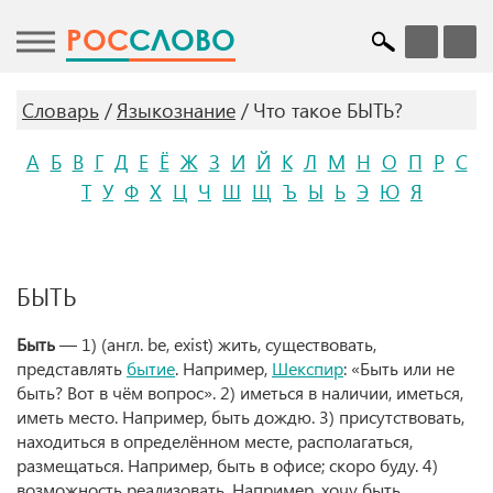
POC
СЛОВО
Словарь
Языкознание
Что такое БЫТЬ?
А
Б
В
Г
Д
Е
Ё
Ж
З
И
Й
К
Л
М
Н
О
П
Р
С
Т
У
Ф
Х
Ц
Ч
Ш
Щ
Ъ
Ы
Ь
Э
Ю
Я
БЫТЬ
Быть
— 1) (англ. be, exist) жить, существовать,
представлять
бытие
. Например,
Шекспир
: «Быть или не
быть? Вот в чём вопрос». 2) иметься в наличии, иметься,
иметь место. Например, быть дождю. 3) присутствовать,
находиться в определённом месте, располагаться,
размещаться. Например, быть в офисе; скоро буду. 4)
возможность реализовать. Например, хочу быть