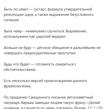
Быть по сему!
— (устар.) формула утвердительной
резолюции царя, а также выражение безусловного
согласия.
Быть чему
– неминуемо случиться. Выражение,
используемое как царский вердикт.
Больше не буду
— детское обещание в дальнейшем не
совершать предосудительные проступки.
Будь что будет
— готовность смириться с
обстоятельствами.
Есть несколько версий происхождения данного
фразеологизма.
По преданию Священного писания, ветхозаветный
патриарх Авраам завещал людям такую фразу: «Делай
должное, и случится то, чему суждено» (Бытие, 22: 1-19).