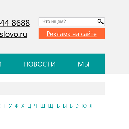
744 8688
slovo.ru
Реклама на сайте
И
НОВОСТИ
МЫ
С
Т
У
Ф
Х
Ц
Ч
Ш
Щ
Ъ
Ы
Ь
Э
Ю
Я