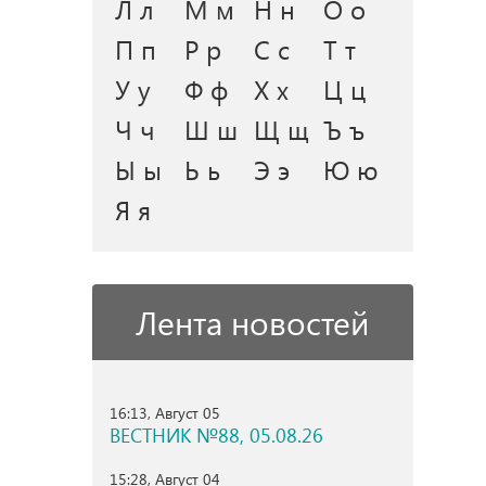
Л л
М м
Н н
О о
П п
Р р
С с
Т т
У у
Ф ф
Х х
Ц ц
Ч ч
Ш ш
Щ щ
Ъ ъ
Ы ы
Ь ь
Э э
Ю ю
Я я
Лента новостей
16:13, Август 05
ВЕСТНИК №88, 05.08.26
15:28, Август 04