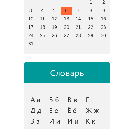
1
2
3
4
5
6
7
8
9
10
11
12
13
14
15
16
17
18
19
20
21
22
23
24
25
26
27
28
29
30
31
Словарь
А а
Б б
В в
Г г
Д д
Е е
Ё ё
Ж ж
З з
И и
Й й
К к