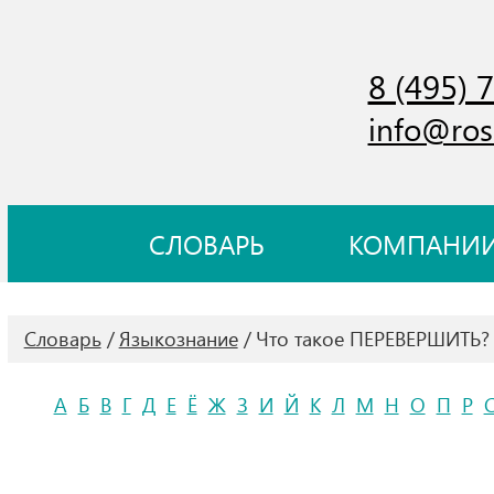
8 (495) 
info@ros
СЛОВАРЬ
КОМПАНИ
Словарь
Языкознание
Что такое ПЕРЕВЕРШИТЬ?
А
Б
В
Г
Д
Е
Ё
Ж
З
И
Й
К
Л
М
Н
О
П
Р