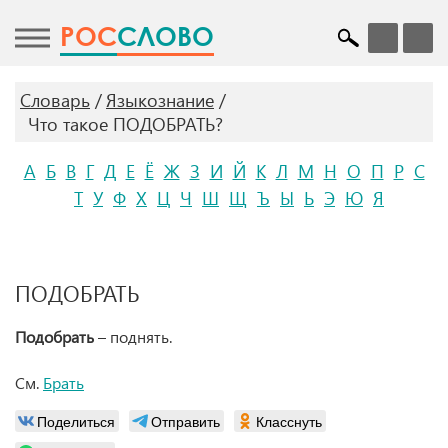
POC
СЛОВО
Словарь
Языкознание
Что такое ПОДОБРАТЬ?
А
Б
В
Г
Д
Е
Ё
Ж
З
И
Й
К
Л
М
Н
О
П
Р
С
Т
У
Ф
Х
Ц
Ч
Ш
Щ
Ъ
Ы
Ь
Э
Ю
Я
ПОДОБРАТЬ
Подобрать
– поднять.
См.
Брать
Поделиться
Отправить
Класснуть