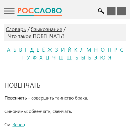
POC
СЛОВО
Словарь
Языкознание
Что такое ПОВЕНЧАТЬ?
А
Б
В
Г
Д
Е
Ё
Ж
З
И
Й
К
Л
М
Н
О
П
Р
С
Т
У
Ф
Х
Ц
Ч
Ш
Щ
Ъ
Ы
Ь
Э
Ю
Я
ПОВЕНЧАТЬ
Повенчать
– совершить таинство брака.
Синонимы: обвенчать, свенчать.
См.
Венец