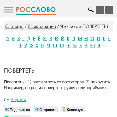
POC
СЛОВО
Словарь
Языкознание
Что такое ПОВЕРТЕТЬ?
А
Б
В
Г
Д
Е
Ё
Ж
З
И
Й
К
Л
М
Н
О
П
Р
С
Т
У
Ф
Х
Ц
Ч
Ш
Щ
Ъ
Ы
Ь
Э
Ю
Я
ПОВЕРТЕТЬ
Повертеть
– 1) рассмотреть со всех сторон. 2) покрутить.
Например, он решил повертеть ручку радиоприёмника.
См.
Вертеть
Поделиться
Отправить
Класснуть