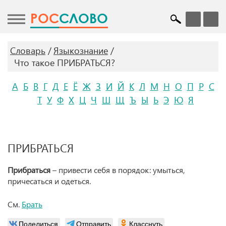
POC
СЛОВО
Словарь
Языкознание
Что такое ПРИБРАТЬСЯ?
А
Б
В
Г
Д
Е
Ё
Ж
З
И
Й
К
Л
М
Н
О
П
Р
С
Т
У
Ф
Х
Ц
Ч
Ш
Щ
Ъ
Ы
Ь
Э
Ю
Я
ПРИБРАТЬСЯ
Прибраться
– привести себя в порядок: умыться,
причесаться и одеться.
См.
Брать
Поделиться
Отправить
Класснуть