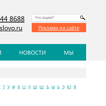
744 8688
slovo.ru
Реклама на сайте
И
НОВОСТИ
МЫ
С
Т
У
Ф
Х
Ц
Ч
Ш
Щ
Ъ
Ы
Ь
Э
Ю
Я