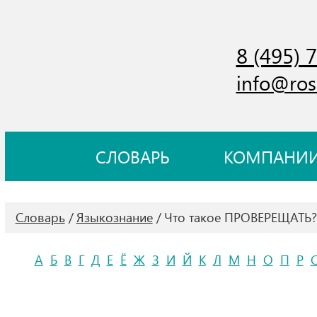
8 (495) 
info@ros
СЛОВАРЬ
КОМПАНИ
Словарь
Языкознание
Что такое ПРОВЕРЕЩАТЬ?
А
Б
В
Г
Д
Е
Ё
Ж
З
И
Й
К
Л
М
Н
О
П
Р