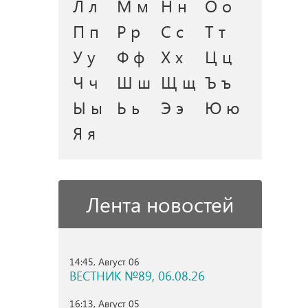
Л л
М м
Н н
О о
П п
Р р
С с
Т т
У у
Ф ф
Х х
Ц ц
Ч ч
Ш ш
Щ щ
Ъ ъ
Ы ы
Ь ь
Э э
Ю ю
Я я
Лента новостей
14:45, Август 06
ВЕСТНИК №89, 06.08.26
16:13, Август 05