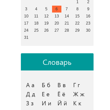
1
2
3
4
5
6
7
8
9
10
11
12
13
14
15
16
17
18
19
20
21
22
23
24
25
26
27
28
29
30
31
Словарь
А а
Б б
В в
Г г
Д д
Е е
Ё ё
Ж ж
З з
И и
Й й
К к