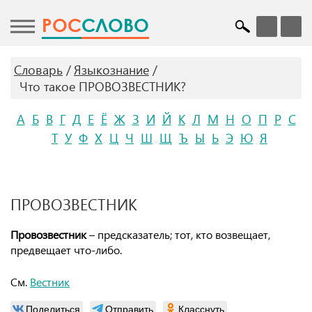
POC
СЛОВО
Словарь
Языкознание
Что такое ПРОВОЗВЕСТНИК?
А
Б
В
Г
Д
Е
Ё
Ж
З
И
Й
К
Л
М
Н
О
П
Р
С
Т
У
Ф
Х
Ц
Ч
Ш
Щ
Ъ
Ы
Ь
Э
Ю
Я
ПРОВОЗВЕСТНИК
Провозвестник
– предсказатель; тот, кто возвещает,
предвещает что-либо.
См.
Вестник
Поделиться
Отправить
Класснуть