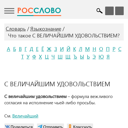
POC
СЛОВО
Словарь
Языкознание
Что такое С ВЕЛИЧАЙШИМ УДОВОЛЬСТВИЕМ?
А
Б
В
Г
Д
Е
Ё
Ж
З
И
Й
К
Л
М
Н
О
П
Р
С
Т
У
Ф
Х
Ц
Ч
Ш
Щ
Ъ
Ы
Ь
Э
Ю
Я
С ВЕЛИЧАЙШИМ УДОВОЛЬСТВИЕМ
С величайшим удовольствием
– формула вежливого
согласия на исполнение чьей-либо просьбы.
См.
Величайший
Поделиться
Отправить
Класснуть