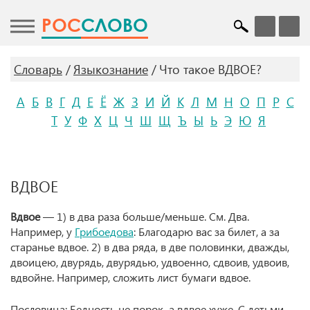
POC
СЛОВО
Словарь
Языкознание
Что такое ВДВОЕ?
А
Б
В
Г
Д
Е
Ё
Ж
З
И
Й
К
Л
М
Н
О
П
Р
С
Т
У
Ф
Х
Ц
Ч
Ш
Щ
Ъ
Ы
Ь
Э
Ю
Я
ВДВОЕ
Вдвое
— 1) в два раза больше/меньше. См. Два.
Например, у
Грибоедова
: Благодарю вас за билет, а за
старанье вдвое. 2) в два ряда, в две половинки, дважды,
двоицею, двурядь, двурядью, удвоенно, сдвоив, удвоив,
вдвойне. Например, сложить лист бумаги вдвое.
Пословица: Бедность не порок, а вдвое хуже. С детьми