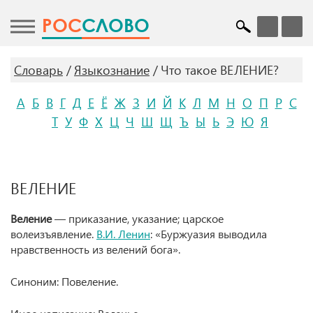
POC
СЛОВО
Словарь
Языкознание
Что такое ВЕЛЕНИЕ?
А
Б
В
Г
Д
Е
Ё
Ж
З
И
Й
К
Л
М
Н
О
П
Р
С
Т
У
Ф
Х
Ц
Ч
Ш
Щ
Ъ
Ы
Ь
Э
Ю
Я
ВЕЛЕНИЕ
Веление
— приказание, указание; царское
волеизъявление.
В.И. Ленин
: «Буржуазия выводила
нравственность из велений бога».
Синоним: Повеление.