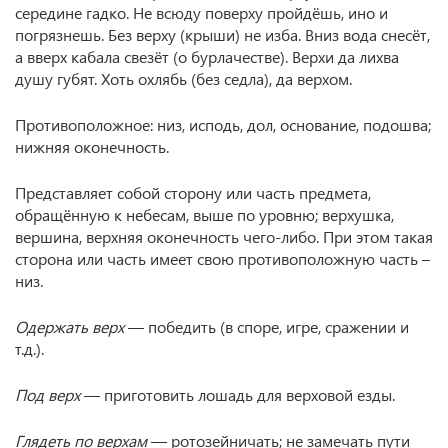
середине гадко. Не всюду поверху пройдёшь, ино и
погрязнешь. Без верху (крыши) не изба. Вниз вода снесёт,
а вверх кабала свезёт (о бурлачестве). Верхи да лихва
душу губят. Хоть охлябь (без седла), да верхом.
Противоположное: низ, исподь, дол, основание, подошва;
нижняя оконечность.
Представляет собой сторону или часть предмета,
обращённую к небесам, выше по уровню; верхушка,
вершина, верхняя оконечность чего-либо. При этом такая
сторона или часть имеет свою противоположную часть –
низ.
Одержать верх
— победить (в споре, игре, сражении и
т.д.).
Под верх
— приготовить лошадь для верховой езды.
Глядеть по верхам
— ротозейничать; не замечать пути