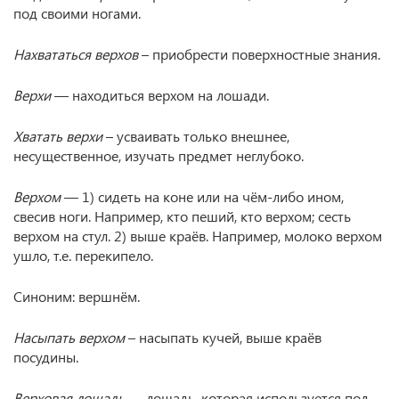
под своими ногами.
Нахвататься верхов
– приобрести поверхностные знания.
Верхи
— находиться верхом на лошади.
Хватать верхи
– усваивать только внешнее,
несущественное, изучать предмет неглубоко.
Верхом
— 1) сидеть на коне или на чём-либо ином,
свесив ноги. Например, кто пеший, кто верхом; сесть
верхом на стул. 2) выше краёв. Например, молоко верхом
ушло, т.е. перекипело.
Синоним: вершнём.
Насыпать верхом
– насыпать кучей, выше краёв
посудины.
Верховая лошадь
— лошадь, которая используется под