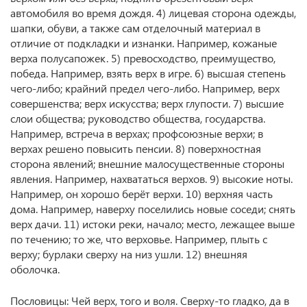
автомобиля во время дождя. 4) лицевая сторона одежды,
шапки, обуви, а также сам отделочный материал в
отличие от подкладки и изнанки. Например, кожаные
верха полусапожек. 5) превосходство, преимущество,
победа. Например, взять верх в игре. 6) высшая степень
чего-либо; крайний предел чего-либо. Например, верх
совершенства; верх искусства; верх глупости. 7) высшие
слои общества; руководство общества, государства.
Например, встреча в верхах; профсоюзные верхи; в
верхах решено повысить пенсии. 8) поверхностная
сторона явлений; внешние малосущественные стороны
явления. Например, нахвататься верхов. 9) высокие ноты.
Например, он хорошо берёт верхи. 10) верхняя часть
дома. Например, наверху поселились новые соседи; снять
верх дачи. 11) истоки реки, начало; место, лежащее выше
по течению; то же, что верховье. Например, плыть с
верху; бурлаки сверху на низ ушли. 12) внешняя
оболочка.
Пословицы: Чей верх, того и воля. Сверху-то гладко, да в