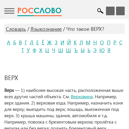
POC
СЛОВО
Словарь
Языкознание
Что такое ВЕРХ?
А
Б
В
Г
Д
Е
Ё
Ж
З
И
Й
К
Л
М
Н
О
П
Р
С
Т
У
Ф
Х
Ц
Ч
Ш
Щ
Ъ
Ы
Ь
Э
Ю
Я
ВЕРХ
Верх
— 1) наиболее высокая часть, расположенная выше
всех других частей объекта. См.
Верховина
. Например,
верх здания. 2) верховая езда. Например, назначить коня
для верху; выездить под верх; лошадь, выезженная под
верх. 3) крыша машины, здания, автомобиля и т.д.
Например, повозка с брезентовым верхом; пролётка с
верхом или без верха; поднять брезентовый верх