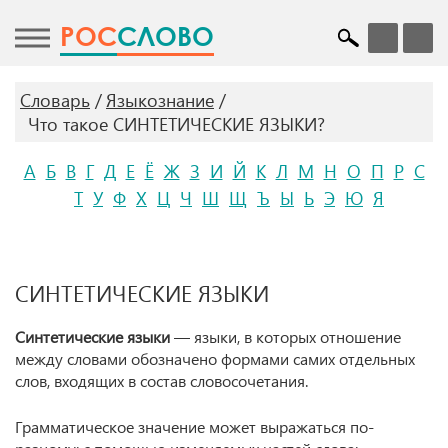
POC
СЛОВО
Словарь
Языкознание
Что такое СИНТЕТИЧЕСКИЕ ЯЗЫКИ?
А
Б
В
Г
Д
Е
Ё
Ж
З
И
Й
К
Л
М
Н
О
П
Р
С
Т
У
Ф
Х
Ц
Ч
Ш
Щ
Ъ
Ы
Ь
Э
Ю
Я
СИНТЕТИЧЕСКИЕ ЯЗЫКИ
Синтетические языки
— языки, в которых отношение
между словами обозначено формами самих отдельных
слов, входящих в состав словосочетания.
Грамматическое значение может выражаться по-