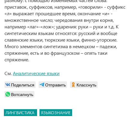
разному: с помощью изменяемых частей слова:
приставок, суффиксов, например, «говорили» - суффикс
«л» выражает прошедшее время, окончание «и» -
множественное число; чередования внутри корня,
например «лаг»-«лож»; ударения: руки – руки и т.д. К
синтетическим языкам относятся: русский и вообще
славянские языки, тюркские языки, финно-угорские.
Много элементов синтетизма в немецком – падежи,
спряжение, есть и во французском – опять таки
спряжение.
См.
Аналитические языки
Поделиться
Отправить
Класснуть
Вотсапнуть
ЛИНГВИСТИКА
ЯЗЫКОЗНАНИЕ