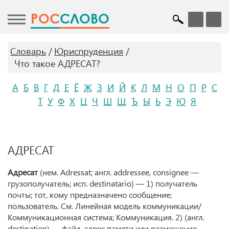
POC
СЛОВО
Словарь
Юриспруденция
Что такое АДРЕСАТ?
А
Б
В
Г
Д
Е
Ё
Ж
З
И
Й
К
Л
М
Н
О
П
Р
С
Т
У
Ф
Х
Ц
Ч
Ш
Щ
Ъ
Ы
Ь
Э
Ю
Я
АДРЕСАТ
Адресат
(нем
.
Adressat; англ. addressee, consignee —
грузополучатель; исп. destinatario) — 1) получатель
почты; тот, кому предназначено сообщение;
пользователь. См. Линейная модель коммуникации/
Коммуникационная система; Коммуникация. 2) (англ.
destination) — файл, адрес памяти или размещение