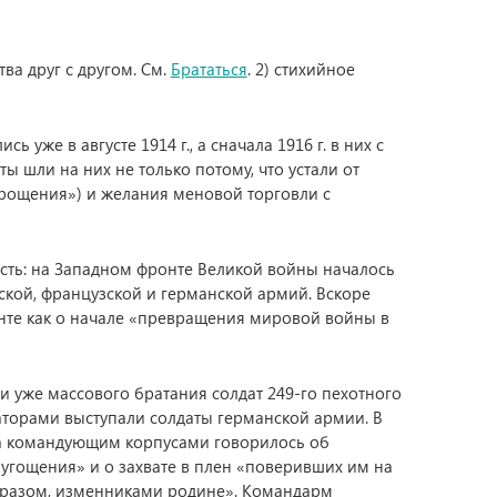
тва друг с другом. См.
Брататься
. 2) стихийное
же в августе 1914 г., а сначала 1916 г. в них с
ы шли на них не только потому, что устали от
прощения») и желания меновой торговли с
ость: на Западном фронте Великой войны началось
кой, французской и германской армий. Вскоре
нте как о начале «превращения мировой войны в
и уже массового братания солдат 249-го пехотного
аторами выступали солдаты германской армии. В
а командующим корпусами говорилось об
 угощения» и о захвате в плен «поверивших им на
образом, изменниками родине». Командарм