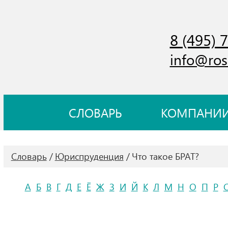
8 (495) 
info@ros
СЛОВАРЬ
КОМПАНИ
Словарь
Юриспруденция
Что такое БРАТ?
А
Б
В
Г
Д
Е
Ё
Ж
З
И
Й
К
Л
М
Н
О
П
Р