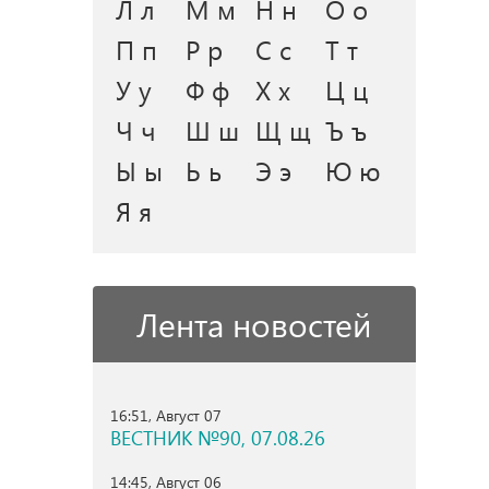
Л л
М м
Н н
О о
П п
Р р
С с
Т т
У у
Ф ф
Х х
Ц ц
Ч ч
Ш ш
Щ щ
Ъ ъ
Ы ы
Ь ь
Э э
Ю ю
Я я
Лента новостей
16:51, Август 07
ВЕСТНИК №90, 07.08.26
14:45, Август 06