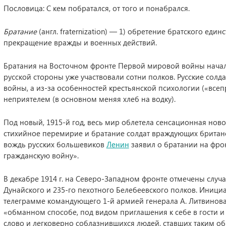
Пословица: С кем побратался, от того и понабрался.
Братание
(англ. fraternization) — 1) обретение братского единс
прекращение вражды и военных действий.
Братания на Восточном фронте Первой мировой войны начались у
русской стороны уже участвовали сотни полков. Русские солдат
войны, а из-за особенностей крестьянской психологии («все
неприятелем (в основном меняя хлеб на водку).
Под новый, 1915-й год, весь мир облетела сенсационная нов
стихийное перемирие и братание солдат враждующих британс
вождь русских большевиков
Ленин
заявил о братании на фро
гражданскую войну».
В декабре 1914 г. на Северо-Западном фронте отмечены случа
Дунайского и 235-го пехотного Белебеевского полков. Иници
телеграмме командующего 1-й армией генерала А. Литвинов
«обманном способе, под видом приглашения к себе в гости и
слово и легковерно соблазнившихся людей, ставших таким 