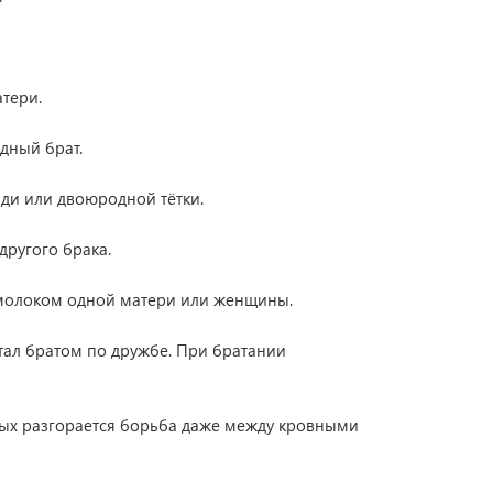
атери.
одный брат.
яди или двоюродной тётки.
другого брака.
молоком одной матери или женщины.
стал братом по дружбе. При братании
ых разгорается борьба даже между кровными