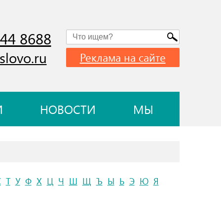
744 8688
slovo.ru
Реклама на сайте
И
НОВОСТИ
МЫ
С
Т
У
Ф
Х
Ц
Ч
Ш
Щ
Ъ
Ы
Ь
Э
Ю
Я