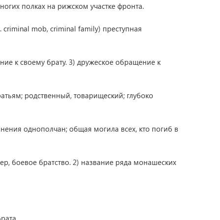
многих полках на рижском участке фронта.
. criminal mob, criminal family) преступная
щение к своему брату. 3) дружеское обращение к
братьям; родственный, товарищеский; глубоко
нения однополчан; общая могила всех, кто погиб в
ер, боевое братство. 2) название ряда монашеских
рата.