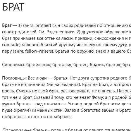
БРАТ
Брат
— 1) (англ. brother) сын своих родителей по отношению к
своих родителей. См. Родственники. 2) дружеское обращение 
брат принимает все оттенки ласки, приязни, снисхождения и го
comrade) человек, близкий другому человеку по своему духу,
перу (англ. fellow-writers), братья по оружию, знаю я вашего б
Синонимы: брательник, братовья, братец, братик, браток, бра
Пословицы: Все люди — братья. Нет друга супротив родного бр
брате не вотчинница (не наследница). Брат не брат, а в горох 
врозь. Смерть не свой брат, разговаривать не станешь. Назови
тот мне и брат. Сказывай тому, кто не знает Фому: а я родной 
худого братца – рад отвязаться. Уговор родной брат всем дела
пуще (крепче) каменных стен. Залез в богатство забыл и братс
побратался, от того и понабрался.
Полнородные братья
– родные братья от одного отца-матери