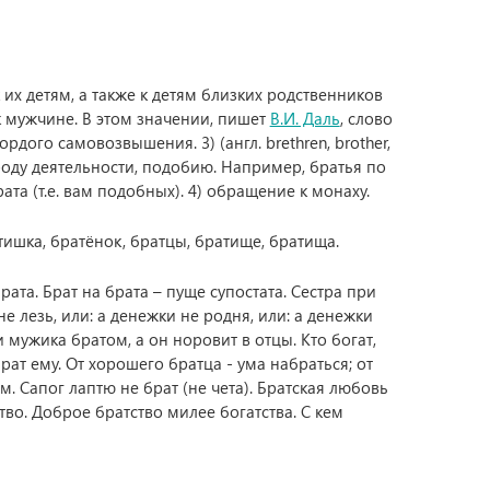
 их детям, а также к детям близких родственников
к мужчине. В этом значении, пишет
В.И. Даль
, слово
рдого самовозвышения. 3) (англ. brethren, brother,
 роду деятельности, подобию. Например, братья по
рата (т.е. вам подобных). 4) обращение к монаху.
тишка, братёнок, братцы, братище, братища.
ата. Брат на брата – пуще супостата. Сестра при
не лезь, или: а денежки не родня, или: а денежки
 мужика братом, а он норовит в отцы. Кто богат,
брат ему. От хорошего братца - ума набраться; от
м. Сапог лаптю не брат (не чета). Братская любовь
тво. Доброе братство милее богатства. С кем
.