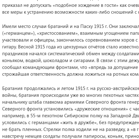
приказал не допускать «подобное хождение в гости» как очев
все меры к устранению возможности каких-либо сношений с
Имели место случаи братаний и на Пасху 1915 г. Они заключа
(«германцем»), «христосованием», взаимным угощением папи
участвовали и офицеры, закончилось соревнованием хоров с
гитару. Весной 1915 года из цензурных отчётов стало известн
праздников начался систематический обмен между солдатами
коньяком, водкой, шоколадом и сигарами. В связи с этим деж
сообщал командующим фронтами, что «впредь за допущение 
строжайшая ответственность должна ложиться на ротных ком
Братания продолжались и летом 1915 г. на русско-австрийско
войны, братания происходили уже во многих пехотных частях.
начальнику штаба главкома армиями Северного фронта генера
Северного фронта установились «дружеские отношения» с ча
например, в 55-м пехотном Сибирском полку на Западной Двин
условились с германцами «жить в дружбе», без предупреждени
не брать пленных. Стрелки полка ходили не на разведку, а «в 
навстречу немцев солдаты получали папиросы, коньяк, прино