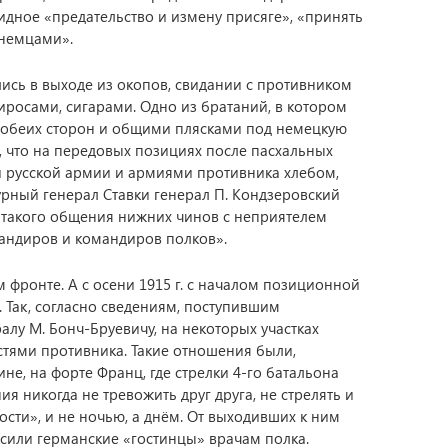
идное «предательство и измену присяге», «принять
 немцами».
лись в выходе из окопов, свидании с противником
росами, сигарами. Одно из братаний, в котором
 обеих сторон и общими плясками под немецкую
о, что на передовых позициях после пасхальных
 русской армии и армиями противника хлебом,
урный генерал Ставки генерал П. Кондзеровский
такого общения нижних чинов с неприятелем
андиров и командиров полков».
м фронте. А с осени 1915 г. с началом позиционной
 Так, согласно сведениям, поступившим
лу М. Бонч-Бруевичу, на некоторых участках
стями противника. Такие отношения были,
е, на форте Франц, где стрелки 4-го батальона
я никогда не тревожить друг друга, не стрелять и
гости», и не ночью, а днём. От выходивших к ним
сили германские «гостинцы» врачам полка.