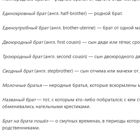
Единокровный брат
(англ. half-brother) — родной брат.
Единоутробный брат
(англ. brother-uterine) — брат от одной м
Двоюродный брат
(англ. first cousin) — сын дяди или тётки; ср
Троюродный брат
(англ. second cousin) — сын двоюродного д
Сводный брат
(англ. stepbrother) — сын отчима или мачехи от 
Молочные братья
— неродные братья, которые вскормлены 
Названый брат
— тот, с которым кто-либо побратался; с кем 
обменивались нательными крестиками.
Брат на брата пошёл
— о смутных временах, в периоды котор
родственниками.