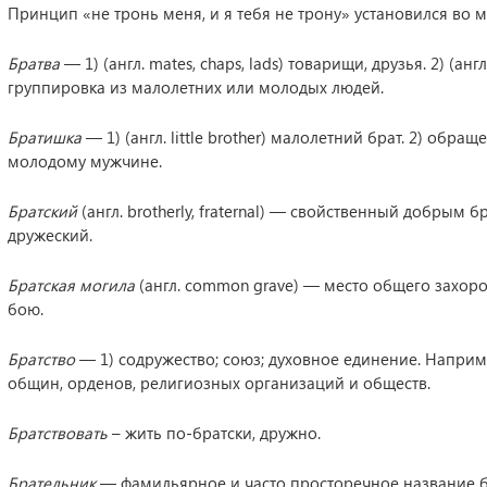
Принцип «не тронь меня, и я тебя не трону» установился во 
Братва
— 1) (англ. mates, chaps, lads) товарищи, друзья. 2) (англ
группировка из малолетних или молодых людей.
Братишка
— 1) (англ. little brother) малолетний брат. 2) обра
молодому мужчине.
Братский
(англ. brotherly, fraternal) — свойственный добрым 
дружеский.
Братская могила
(англ. common grave) — место общего захоро
бою.
Братство
— 1) содружество; союз; духовное единение. Наприм
общин, орденов, религиозных организаций и обществ.
Братствовать
– жить по-братски, дружно.
Брательник
— фамильярное и часто просторечное название б