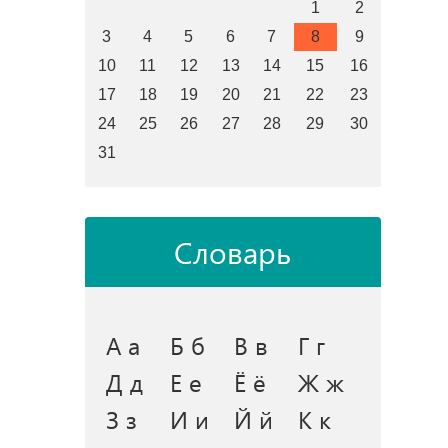
1
2
3
4
5
6
7
8
9
10
11
12
13
14
15
16
17
18
19
20
21
22
23
24
25
26
27
28
29
30
31
Словарь
А а
Б б
В в
Г г
Д д
Е е
Ё ё
Ж ж
З з
И и
Й й
К к