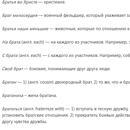
Братья во Христе
— христиане.
Брат милосердия
— военный фельдшер, который ухаживает з
Братья наши меньшие
— животные, которые по отношению к
На брата
(англ. each) — на каждого из участников. Например, 
С брата
(англ. each) — с каждого из участников. Например, соб
Свой брат
— близкие, понимающие друг друга люди.
Братан
— 1) (англ. cousin) двоюродный брат. 2) то же, что и б
Братаниха
– жена братана.
Брататься
(англ. fraternize with) — 1) вступать в тесную дружб
установить братские отношения. 2) прекратить боевые действ
другу чувства дружбы.