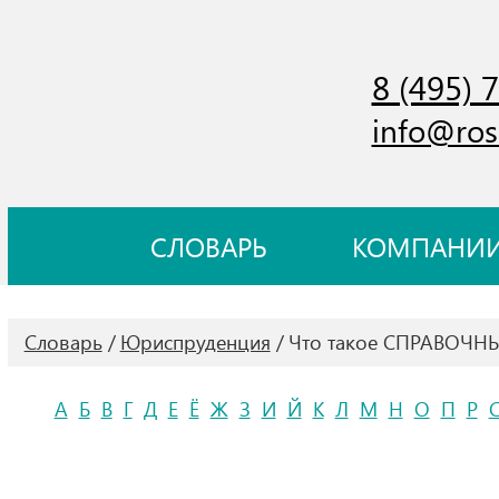
8 (495) 
info@ros
СЛОВАРЬ
КОМПАНИ
Словарь
Юриспруденция
Что такое СПРАВОЧН
А
Б
В
Г
Д
Е
Ё
Ж
З
И
Й
К
Л
М
Н
О
П
Р