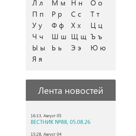
Л л
М м
Н н
О о
П п
Р р
С с
Т т
У у
Ф ф
Х х
Ц ц
Ч ч
Ш ш
Щ щ
Ъ ъ
Ы ы
Ь ь
Э э
Ю ю
Я я
Лента новостей
16:13, Август 05
ВЕСТНИК №88, 05.08.26
15:28, Август 04