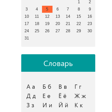
1
2
3
4
5
6
7
8
9
10
11
12
13
14
15
16
17
18
19
20
21
22
23
24
25
26
27
28
29
30
31
Словарь
А а
Б б
В в
Г г
Д д
Е е
Ё ё
Ж ж
З з
И и
Й й
К к