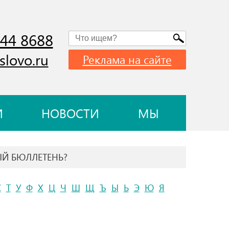
744 8688
slovo.ru
Реклама на сайте
И
НОВОСТИ
МЫ
ЫЙ БЮЛЛЕТЕНЬ?
С
Т
У
Ф
Х
Ц
Ч
Ш
Щ
Ъ
Ы
Ь
Э
Ю
Я