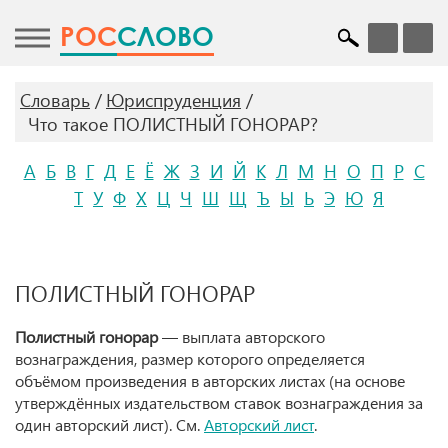
POC
СЛОВО
Словарь
Юриспруденция
Что такое ПОЛИСТНЫЙ ГОНОРАР?
А
Б
В
Г
Д
Е
Ё
Ж
З
И
Й
К
Л
М
Н
О
П
Р
С
Т
У
Ф
Х
Ц
Ч
Ш
Щ
Ъ
Ы
Ь
Э
Ю
Я
ПОЛИСТНЫЙ ГОНОРАР
Полистный гонорар
— выплата авторского
вознаграждения, размер которого определяется
объёмом произведения в авторских листах (на основе
утверждённых издательством ставок вознаграждения за
один авторский лист). См.
Авторский лист
.