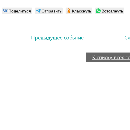
Поделиться
Отправить
Класснуть
Вотсапнуть
Предыдущее событие
С
К списку всех 