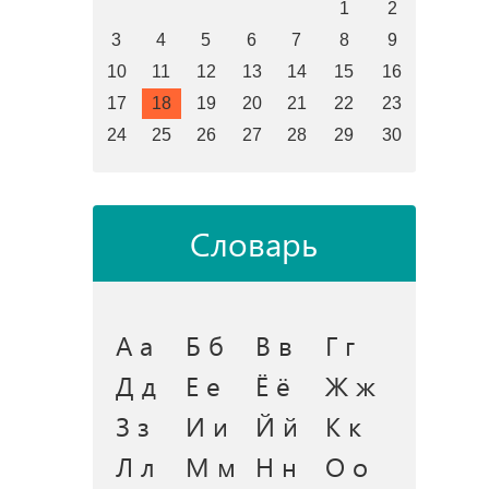
1
2
3
4
5
6
7
8
9
10
11
12
13
14
15
16
17
18
19
20
21
22
23
24
25
26
27
28
29
30
Словарь
А а
Б б
В в
Г г
Д д
Е е
Ё ё
Ж ж
З з
И и
Й й
К к
Л л
М м
Н н
О о