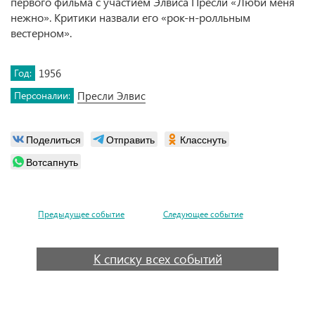
первого фильма с участием Элвиса Пресли «Люби меня
нежно». Критики назвали его «рок-н-ролльным
вестерном».
Год:
1956
Персоналии:
Пресли Элвис
Поделиться
Отправить
Класснуть
Вотсапнуть
Предыдущее событие
Следующее событие
К списку всех событий