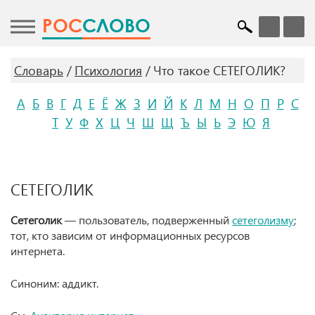
POC
СЛОВО
Словарь
Психология
Что такое СЕТЕГОЛИК?
А
Б
В
Г
Д
Е
Ё
Ж
З
И
Й
К
Л
М
Н
О
П
Р
С
Т
У
Ф
Х
Ц
Ч
Ш
Щ
Ъ
Ы
Ь
Э
Ю
Я
СЕТЕГОЛИК
Сетеголик
— пользователь, подверженный
сетеголизму
;
тот, кто зависим от информационных ресурсов
интернета.
Синоним: аддикт.