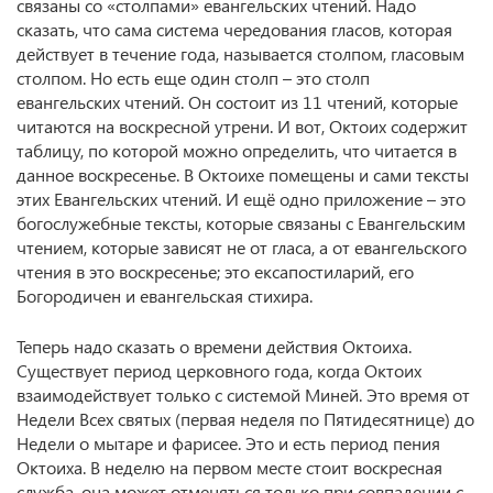
связаны со «столпами» евангельских чтений. Надо
сказать, что сама система чередования гласов, которая
действует в течение года, называется столпом, гласовым
столпом. Но есть еще один столп – это столп
евангельских чтений. Он состоит из 11 чтений, которые
читаются на воскресной утрени. И вот, Октоих содержит
таблицу, по которой можно определить, что читается в
данное воскресенье. В Октоихе помещены и сами тексты
этих Евангельских чтений. И ещё одно приложение – это
богослужебные тексты, которые связаны с Евангельским
чтением, которые зависят не от гласа, а от евангельского
чтения в это воскресенье; это ексапостиларий, его
Богородичен и евангельская стихира.
Теперь надо сказать о времени действия Октоиха.
Существует период церковного года, когда Октоих
взаимодействует только с системой Миней. Это время от
Недели Всех святых (первая неделя по Пятидесятнице) до
Недели о мытаре и фарисее. Это и есть период пения
Октоиха. В неделю на первом месте стоит воскресная
служба, она может отменяться только при совпадении с