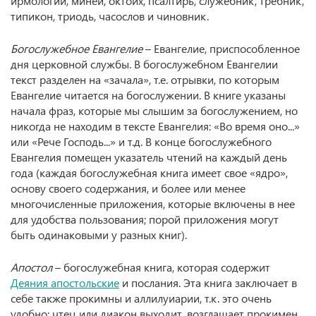
ирмологий, минеи, октоих, псалтирь, служебник, требник,
типикон, триодь, часослов и чиновник.
Богослужебное Евангелие
– Евангелие, приспособленное
дня церковной службы. В богослужебном Евангелии
текст разделен на «зачала», т.е. отрывки, по которым
Евангелие читается на богослужении. В книге указаны
начала фраз, которые мы слышим за богослужением, но
никогда не находим в тексте Евангелия: «Во время оно...»
или «Рече Господь...» и т.д. В конце богослужебного
Евангелия помещен указатель чтений на каждый день
года (каждая богослужебная книга имеет свое «ядро»,
основу своего содержания, и более или менее
многочисленные приложения, которые включены в нее
для удобства пользования; порой приложения могут
быть одинаковыми у разных книг).
Апостол
– богослужебная книга, которая содержит
Деяния апостольские
и послания. Эта книга заключает в
себе также прокимны и аллилуиарии, т.к. это очень
удобно: чтец или диакон выходит, возглашает прокимен,