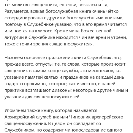
т.е. молитвы священника, ектеньи, возгласы и т.д.
Разумеется, всякая богослужебная книга очень чётко
скоординирована с другими богослужебными книгами,
поэтому в Служебнике указано, что в это время читается
или поется на клиросе. Кроме чина Божественной
литургии в Служебнике находится чин вечерни и утрени,
тоже с точки зрения священнослужителя.
Назовём основные приложения книги Служебник: это,
прежде всего, отпусты, т.е. те слова, которые произносит
священник в самом конце службы; это месяцеслов, т.е.
указание памятей святых и праздников на каждый день
года; это прокимны, которые, как известно, в нашей
практике возглашают диаконы; некоторые другие чины и
указания для священнослужителей.
Упомянем также книгу, которая называется
Архиерейский служебник или Чиновник архиерейского
священнослужения. В целом он совпадает со
Служебником, но содержит чинопоследование одного