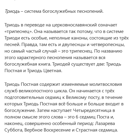
Триодь
– система богослужебных песнопений.
Триодь в переводе на церковнославянский означает
«трипеснец». Она называется так потому, что в системе
Триоди есть особые, неполные каноны, состоящие из трёх
песней. Правда, там есть и двупеснцы и четверопеснцы,
но самый частый случай – это трипеснец. По названию
этого характерного песнопения называется вся
богослужебная книга. Триодей существует две: Триодь
Постная и Триодь Цветная.
Триодь Постная содержит изменяемые молитвословия
служб великопостного цикла. Он начинается с трёх
подготовительных седмиц к Великому посту, в течение
которых Триодь Постная всё больше и больше входит в
богослужение. Затем наступает Четыредесятница в
полном смысле этого слова – это 6 седмиц Поста и,
наконец, совершенно особенный период: Лазарева
Суббота, Вербное Воскресение и Страстная седмица.