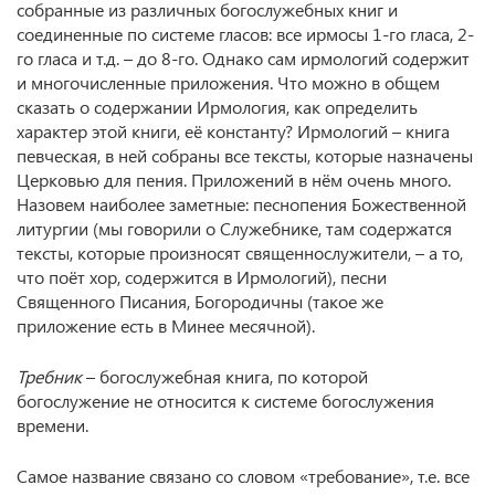
собранные из различных богослужебных книг и
соединенные по системе гласов: все ирмосы 1-го гласа, 2-
го гласа и т.д. – до 8-го. Однако сам ирмологий содержит
и многочисленные приложения. Что можно в общем
сказать о содержании Ирмология, как определить
характер этой книги, её константу? Ирмологий – книга
певческая, в ней собраны все тексты, которые назначены
Церковью для пения. Приложений в нём очень много.
Назовем наиболее заметные: песнопения Божественной
литургии (мы говорили о Служебнике, там содержатся
тексты, которые произносят священнослужители, – а то,
что поёт хор, содержится в Ирмологий), песни
Священного Писания, Богородичны (такое же
приложение есть в Минее месячной).
Требник
– богослужебная книга, по которой
богослужение не относится к системе богослужения
времени.
Самое название связано со словом «требование», т.е. все