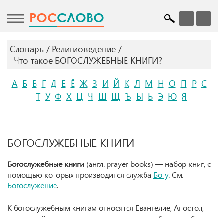
POC
СЛОВО
Словарь
Религиоведение
Что такое БОГОСЛУЖЕБНЫЕ КНИГИ?
А
Б
В
Г
Д
Е
Ё
Ж
З
И
Й
К
Л
М
Н
О
П
Р
С
Т
У
Ф
Х
Ц
Ч
Ш
Щ
Ъ
Ы
Ь
Э
Ю
Я
БОГОСЛУЖЕБНЫЕ КНИГИ
Богослужебные книги
(англ. prayer books) — набор книг, с
помощью которых производится служба
Богу
. См.
Богослужение
.
К богослужебным книгам относятся Евангелие, Апостол,