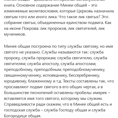
книга. Основное содержание Минеи общей – это
изменяемые молитвословия, которые Церковь назначила
святым того или иного лика. Что такое лик святых? Это
собрание святых, объединенных единством подвига. Как
на иконе Покрова: лик пророков, лик святителей, лик
мучеников.
Минея общая построена по типу службы святому, но имя
святого не указано. Службы называются так: служба
пророку, служба пророкам; служба святителю, служба
святителям; служба апостолу, служба апостолам;
преподобному, преподобным; преподобномученику,
священномученику, исповеднику, бессеребренику,
юродивому, блаженному и т.д. Тексты составлены так, что
прославляют подвиг святого в его общих чертах, а в
большинстве песнопений оставлены пробелы: имярек –
вставляется имя того святого, которому мы служим.
Справедливости ради скажем, что в Минее общей есть и
господская служба – служба Господу общая и служба
Богородице общая.