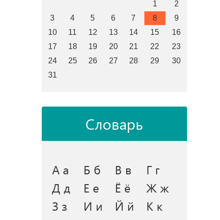
1
2
3
4
5
6
7
8
9
10
11
12
13
14
15
16
17
18
19
20
21
22
23
24
25
26
27
28
29
30
31
Словарь
А а
Б б
В в
Г г
Д д
Е е
Ё ё
Ж ж
З з
И и
Й й
К к