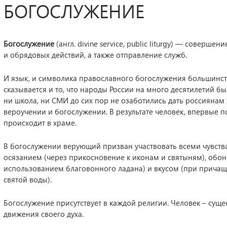
БОГОСЛУЖЕНИЕ
Богослужение
(англ. divine service, public liturgy) — сове
и обрядовых действий, а также отправление служб.
И язык, и символика православного богослужения большинс
сказывается и то, что народы России на много десятилетий бы
ни школа, ни СМИ до сих пор не озаботились дать россиянам
вероучении и богослужении. В результате человек, впервые п
происходит в храме.
В богослужении верующий призван участвовать всеми чувства
осязанием (через прикосновение к иконам и святыням), обо
использованием благовонного ладана) и вкусом (при причащ
святой воды).
Богослужение присутствует в каждой религии. Человек – суще
движения своего духа.