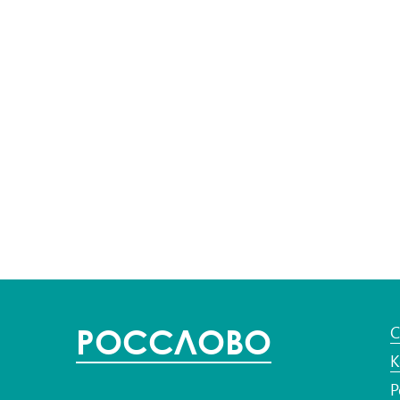
POC
СЛОВО
С
К
Р