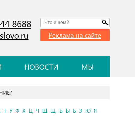
744 8688
slovo.ru
Реклама на сайте
И
НОВОСТИ
МЫ
НИЕ?
С
Т
У
Ф
Х
Ц
Ч
Ш
Щ
Ъ
Ы
Ь
Э
Ю
Я