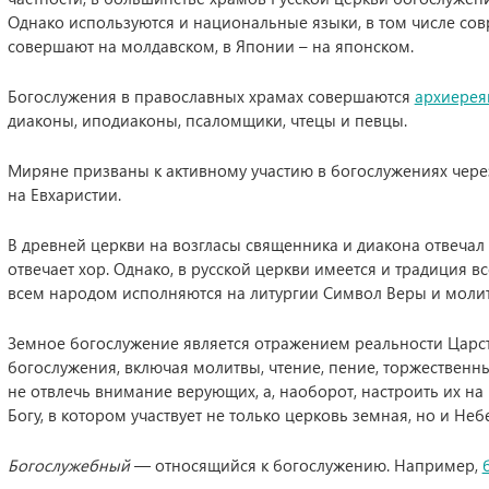
Однако используются и национальные языки, в том числе сов
совершают на молдавском, в Японии – на японском.
Богослужения в православных храмах совершаются
архиере
диаконы, иподиаконы, псаломщики, чтецы и певцы.
Миряне призваны к активному участию в богослужениях через
на Евхаристии.
В древней церкви на возгласы священника и диакона отвечал в
отвечает хор. Однако, в русской церкви имеется и традиция в
всем народом исполняются на литургии Символ Веры и молит
Земное богослужение является отражением реальности Царст
богослужения, включая молитвы, чтение, пение, торжественн
не отвлечь внимание верующих, а, наоборот, настроить их на
Богу, в котором участвует не только церковь земная, но и Неб
Богослужебный
— относящийся к богослужению. Например,