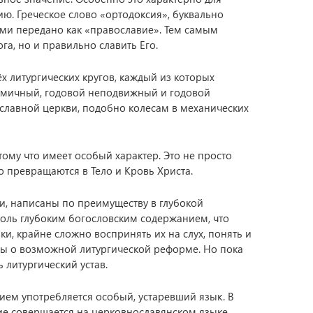
ю. Греческое слово «ортодоксия», буквально
ми передано как «православие». Тем самым
га, но и правильно славить Его.
х литургических кругов, каждый из которых
едмичный, годовой неподвижный и годовой
славной церкви, подобно колесам в механических
тому что имеет особый характер. Это не просто
о превращаются в Тело и Кровь Христа.
и, написаны по преимуществу в глубокой
 столь глубоким богословским содержанием, что
, крайне сложно воспринять их на слух, понять и
ры о возможной литургической реформе. Но пока
литургический устав.
ием употребляется особый, устаревший язык. В
ие совершается на церковнославянском языке.