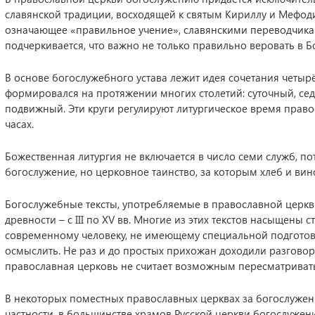
славянской традиции, восходящей к святым Кириллу и Мефоди
означающее «правильное учение», славянскими переводчика
подчеркивается, что важно не только правильно веровать в Бо
В основе богослужебного устава лежит идея сочетания четырё
формировался на протяжении многих столетий: суточный, с
подвижный. Эти круги регулируют литургическое время право
часах.
Божественная литургия не включается в число семи служб, по
богослужение, но церковное таинство, за которым хлеб и вин
Богослужебные тексты, употребляемые в православной церкв
древности – с III по XV вв. Многие из этих текстов насыщены
современному человеку, не имеющему специальной подготовки
осмыслить. Не раз и до простых прихожан доходили разгово
православная церковь не считает возможным пересматривать 
В некоторых поместных православных церквах за богослужен
частности, в большинстве храмов Русской церкви богослужен