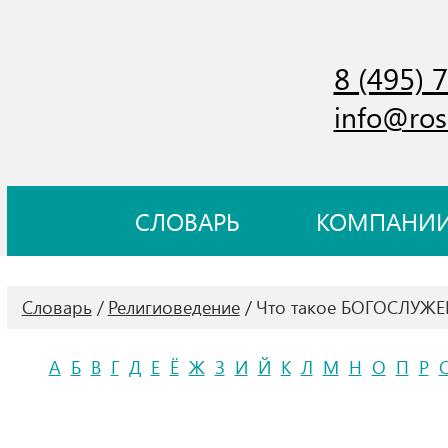
8 (495) 
info@ros
СЛОВАРЬ
КОМПАНИ
Словарь
Религиоведение
Что такое БОГОСЛУЖЕ
А
Б
В
Г
Д
Е
Ё
Ж
З
И
Й
К
Л
М
Н
О
П
Р