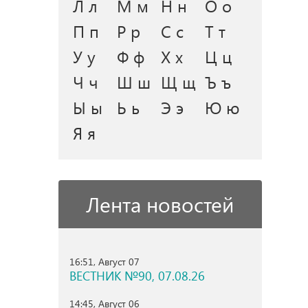
Л л
М м
Н н
О о
П п
Р р
С с
Т т
У у
Ф ф
Х х
Ц ц
Ч ч
Ш ш
Щ щ
Ъ ъ
Ы ы
Ь ь
Э э
Ю ю
Я я
Лента новостей
16:51, Август 07
ВЕСТНИК №90, 07.08.26
14:45, Август 06