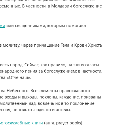
ременные. В частности, в Молдавии богослужение
ями
или священниками, которым помогают
 молитву, через причащение Тела и Крови Христа
есь народ. Сейчас, как правило, на эти возгласы
сенародного пения за богослужением: в частности,
ва «Отче наш».
ва Небесного. Все элементы православного
ые входы и выходы, поклоны, каждение, призваны
 молитвенный лад, вовлечь их в то поклонение
есная, не только люди, но и ангелы.
богослужебные книги
(англ. prayer books).