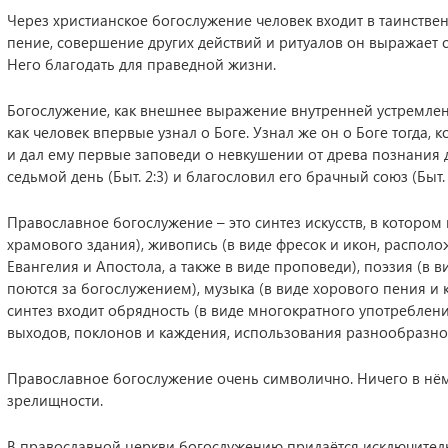
Через христианское богослужение человек входит в таинств
пение, совершение других действий и ритуалов он выражает с
Него благодать для праведной жизни.
Богослужение, как внешнее выражение внутренней устремленно
как человек впервые узнал о Боге. Узнал же он о Боге тогда, к
и дал ему первые заповеди о невкушении от древа познания до
седьмой день (Быт. 2:3) и благословил его брачный союз (Быт. 
Православное богослужение – это синтез искусств, в котором
храмового здания), живопись (в виде фресок и икон, располож
Евангелия и Апостола, а также в виде проповеди), поэзия (в в
поются за богослужением), музыка (в виде хорового пения и к
синтез входит обрядность (в виде многократного употреблен
выходов, поклонов и каждения, использования разнообразно
Православное богослужение очень символично. Ничего в нём н
зрелищности.
В православной церкви богослужению придаётся исключитель