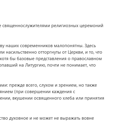
ршение священнослужителями религиозных церемоний
тву наших современников малопонятны. Здесь
ли насильственно отторгнуты от Церкви, и то, что
 хотя бы базовые представления о православном
опавший на Литургию, почти не понимает, что
ми: прежде всего, слухом и зрением, но также
нянием (при совершении каждения с
ении, вкушении освященного хлеба или принятия
ство духовное и не может не выражать вовне