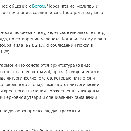
енное общение с
Богом
. Через чтение, молитвы и
воё почитание, соединяется с Творцом, получая от
сти человека к Богу, ведёт своё начало с тех пор,
огда, по сотворении человека, Бог явился ему в раю
бра и зла (Быт. 2:17), о соблюдении покоя в
1:28).
 гармонично сочетаются архитектура (в виде
енных на стенах храма), проза (в виде чтений из
иде литургических текстов, которые читаются и
олокольного звона). Также в этот литургический
ия крестного знамения, торжественных входов и
й церковной утвари и специальных облачений).
е делается просто так, для красоты и
ное значение. Особенно это характерно для